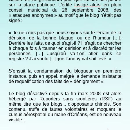
sur la place publique. L'édile
fustige alors
, en plein
conseil municipal du 26 septembre 2008, des
« attaques anonymes » au motif que le blog n'était pas
signé :
« Je ne crois pas que nous soyons sur le terrain de la
dérision, de la bonne blague, ou de l'humour […].
Derrière les faits, de quoi s'agit-il ? Il s'agit de chercher
à chaque fois à tourner en dérision et à discréditer les
personnes. […] Jusqu'où va-t-on aller dans ce
registre ? J'ai voulu [...] que l'anonymat soit levé. »
S'ensuit la condamnation du blogueur en première
instance, puis en appel, malgré la demande insistante
de requalification des faits de « dénigrement ».
Le blog désactivé depuis la fin mars 2008 est alors
hébergé par Reporters sans srontières (RSF) au
même titre que les blogs... d'opposants chinois. Son
contenu, truffé de fautes volontaires et moquant le
cursus aérospatial du maire d'Orléans, est de nouveau
visible :