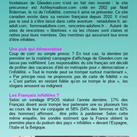
fondateurs de Gleeden.com n’ont en fait rien inventé : le site
précurseur est Ashleymadison.com créé en 2002 par Noël
Biderman, le roi de l’infidélité, comme il aime se présenter. Ce site
canadien existe dans sa version française depuis 2010. Il n’est
pas le seul à s’être lancé dans cette aventure : netadultere.fr, air-
adult.com, femmeadultere.com, rencontre-adultere.fr… Autant de
sites de rencontres « libertines » où les choses sont claires et
nettes pour leurs membres. Des membres qui assument leur envie
d’être infidèles.
Une pub qui démocratise
Coup de com’ ou simple provoc ? En tout cas, la dernière (et
première en la matière) campagne d’affichage de Gleeden.com ne
laisse pas indifférent. Les responsables du site français ont décidé
de profiter des vacances d’été en métropole pour « démocratiser »
l’infidélité. « Tout le monde peut se tromper surtout maintenant »,
« Par principe nous ne proposons pas de carte de fidélité » ou
« C’est parfois en restant fidèle qu’on se trompe le plus », les
slogans amusent ou indignent.
Les Français infidèles ?
Selon un sondage IPSOS réalisé l’année dernière, 17% des
Français disent avoir trompé leur partenaire une ou plusieurs fois
au cours de leur vie conjugale et 58% (54% des femmes et 62%
des hommes) affirment… être prêts à pardonner. Selon cette
même enquête, les sondés estiment que la France obtient la
première place du podium des pays « infidèles » devant l’Espagne,
l’Italie et la Belgique.