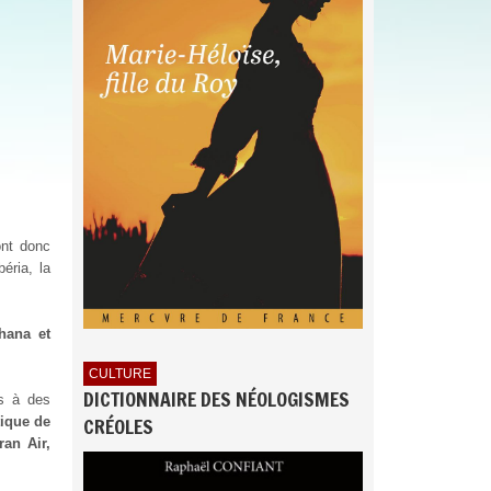
ont donc
éria, la
hana et
CULTURE
DICTIONNAIRE DES NÉOLOGISMES
is à des
CRÉOLES
tique de
ran Air,