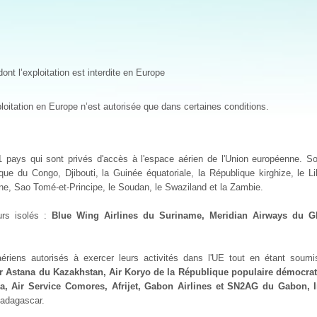
nt l’exploitation est interdite en Europe
loitation en Europe n’est autorisée que dans certaines conditions.
1 pays qui sont privés d'accès à l'espace aérien de l'Union européenne. S
que du Congo, Djibouti, la Guinée équatoriale, la République kirghize, le Lib
one, Sao Tomé-et-Principe, le Soudan, le Swaziland et la Zambie.
urs isolés :
Blue Wing Airlines du Suriname, Meridian Airways du G
 aériens autorisés à exercer leurs activités dans l'UE tout en étant soum
r Astana du Kazakhstan, Air Koryo de la République populaire démocra
na, Air Service Comores, Afrijet, Gabon Airlines et SN2AG du Gabon, I
Madagascar.