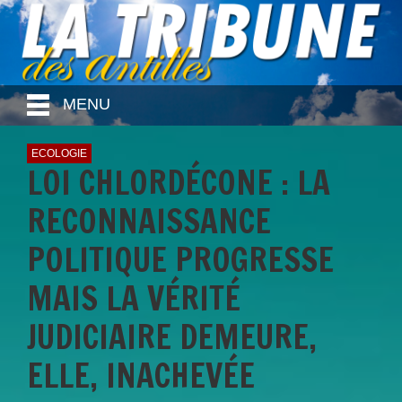
MENU
ECOLOGIE
LOI CHLORDÉCONE : LA
RECONNAISSANCE
POLITIQUE PROGRESSE
MAIS LA VÉRITÉ
JUDICIAIRE DEMEURE,
ELLE, INACHEVÉE