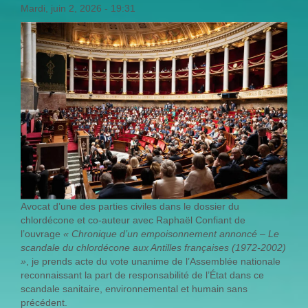
Mardi, juin 2, 2026 - 19:31
Avocat d’une des parties civiles dans le dossier du
chlordécone et co-auteur avec Raphaël Confiant de
l’ouvrage
« Chronique d’un empoisonnement annoncé – Le
scandale du chlordécone aux Antilles françaises (1972-2002)
»
, je prends acte du vote unanime de l’Assemblée nationale
reconnaissant la part de responsabilité de l’État dans ce
scandale sanitaire, environnemental et humain sans
précédent.