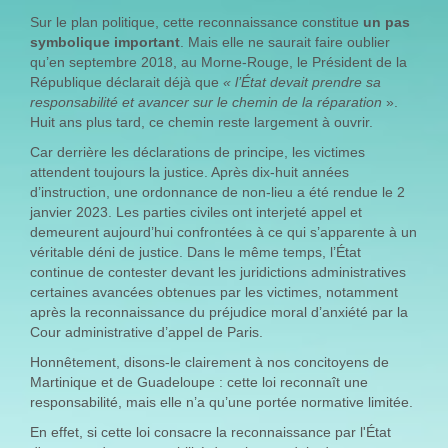
Sur le plan politique, cette reconnaissance constitue
un pas
symbolique important
. Mais elle ne saurait faire oublier
qu’en septembre 2018, au Morne-Rouge, le Président de la
République déclarait déjà que
« l’État devait prendre sa
responsabilité et avancer sur le chemin de la réparation
».
Huit ans plus tard, ce chemin reste largement à ouvrir.
Car derrière les déclarations de principe, les victimes
attendent toujours la justice. Après dix-huit années
d’instruction, une ordonnance de non-lieu a été rendue le 2
janvier 2023. Les parties civiles ont interjeté appel et
demeurent aujourd’hui confrontées à ce qui s’apparente à un
véritable déni de justice. Dans le même temps, l’État
continue de contester devant les juridictions administratives
certaines avancées obtenues par les victimes, notamment
après la reconnaissance du préjudice moral d’anxiété par la
Cour administrative d’appel de Paris.
Honnêtement, disons-le clairement à nos concitoyens de
Martinique et de Guadeloupe : cette loi reconnaît une
responsabilité, mais elle n’a qu’une portée normative limitée.
En effet, si cette loi consacre la reconnaissance par l'État