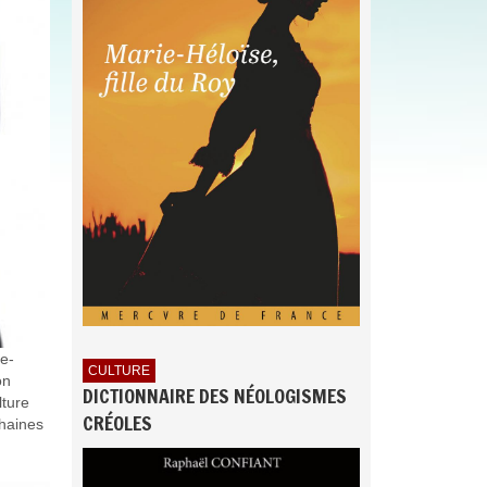
ue-
CULTURE
on
DICTIONNAIRE DES NÉOLOGISMES
lture
CRÉOLES
chaines