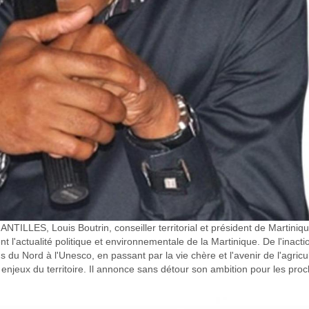
ILLES, Louis Boutrin, conseiller territorial et président de Martiniq
t l'actualité politique et environnementale de la Martinique. De l'inacti
s du Nord à l'Unesco, en passant par la vie chère et l'avenir de l'agricu
es enjeux du territoire. Il annonce sans détour son ambition pour les pro