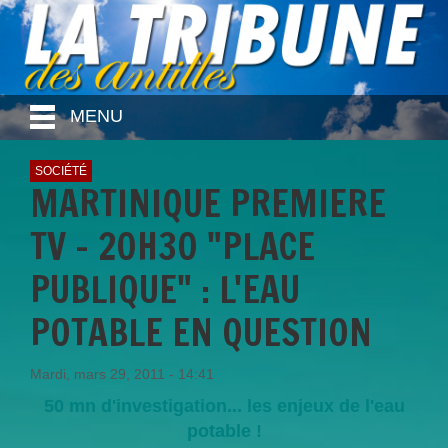
MENU
SOCIÉTÉ
MARTINIQUE PREMIERE
TV - 20H30 "PLACE
PUBLIQUE" : L'EAU
POTABLE EN QUESTION
Mardi, mars 29, 2011 - 14:41
50 mn d'investigation... les enjeux de l'eau
potable !