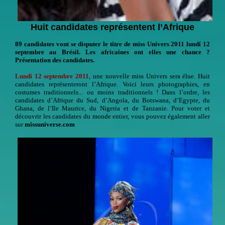
Huit candidates représentent l’Afrique
89 candidates vont se disputer le titre de miss Univers 2011 lundi 12
septembre au Brésil. Les africaines ont elles une chance ?
Présentation des candidates.
Lundi 12 septembre 2011
, une nouvelle miss Univers sera élue. Huit
candidates représenteront l’Afrique. Voici leurs photographies, en
costumes traditionnels... ou moins traditionnels ! Dans l’ordre, les
candidates d’Afrique du Sud, d’Angola, du Botswana, d’Egypte, du
Ghana, de l’Ile Maurice, du Nigeria et de Tanzanie. Pour voter et
découvrir les candidates du monde entier, vous pouvez également aller
sur
missuniverse.com