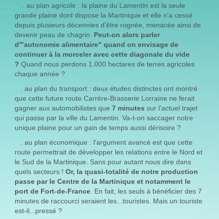
. au plan agricole : la plaine du Lamentin est la seule
grande plaine dont dispose la Martinique et elle n'a cessé
depuis plusieurs décennies d'être rognée, menacée ainsi de
devenir peau de chagrin.
Peut-on alors parler
d'"autonomie alimentaire" quand on envisage de
continuer à la morceler avec cette diagonale du vide
?
Quand nous perdons 1.000 hectares de terres agricoles
chaque année ?
. au plan du transport : deux études distinctes ont montré
que cette future route Carrère-Brasserie Lorraine ne ferait
gagner aux automobilistes que
7 minutes
sur l'actuel trajet
qui passe par la ville du Lamentin. Va-t-on saccager notre
unique plaine pour un gain de temps aussi dérisoire ?
. au plan économique : l'argument avancé est que cette
route permettrait de développer les relations entre le Nord et
le Sud de la Martinique. Sans pour autant nous dire dans
quels secteurs !
Or,
la quasi-totalité de notre production
passe par le Centre de la Martinique et notamment le
port de Fort-de-France
. En fait, les seuls à bénéficier des 7
minutes de raccourci seraient les...touristes. Mais un touriste
est-il...pressé ?