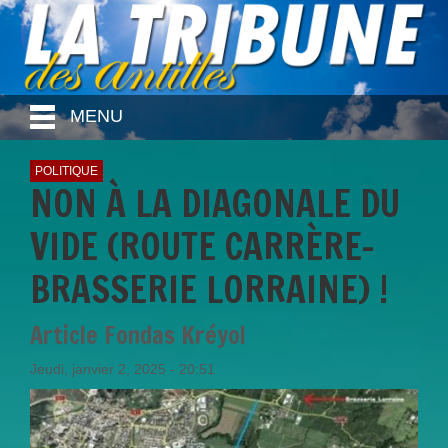
MENU
POLITIQUE
NON À LA DIAGONALE DU
VIDE (ROUTE CARRÈRE-
BRASSERIE LORRAINE) !
Article Fondas Kréyol
Jeudi, janvier 2, 2025 - 20:51