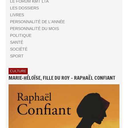
LE FORUM KMT LTA
LES DOSSIERS
LIVRES
PERSONNALITÉ DE L'ANNÉE
PERSONNALITÉ DU MOIS
POLITIQUE
SANTÉ
SOCIÉTÉ
SPORT
CULTURE
MARIE-HÉLOÏSE, FILLE DU ROY - RAPHAËL CONFIANT