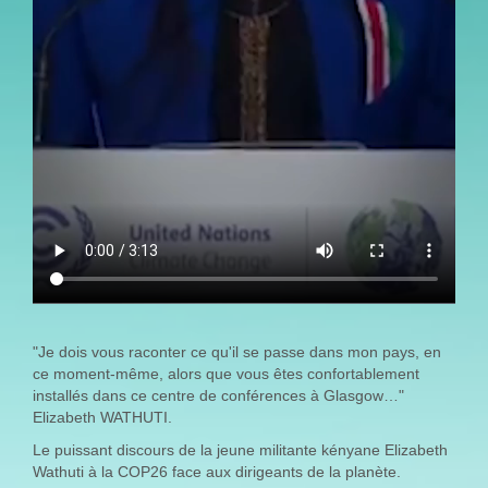
"Je dois vous raconter ce qu'il se passe dans mon pays, en
ce moment-même, alors que vous êtes confortablement
installés dans ce centre de conférences à Glasgow…"
Elizabeth WATHUTI.
Le puissant discours de la jeune militante kényane Elizabeth
Wathuti à la COP26 face aux dirigeants de la planète.