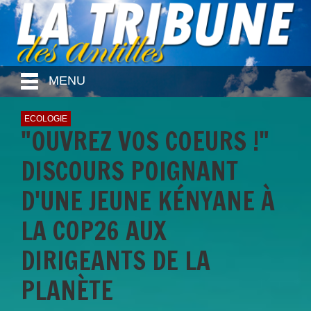
MENU
ECOLOGIE
"OUVREZ VOS COEURS !"
DISCOURS POIGNANT
D'UNE JEUNE KÉNYANE À
LA COP26 AUX
DIRIGEANTS DE LA
PLANÈTE