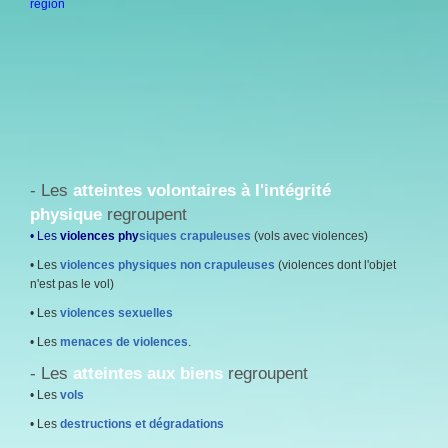
région
- Les
atteintes volontaires à l'intégrité
physique
regroupent
• Les
violence
s phy
siques crapuleuses
(vols avec violences)
• Les
violences physiques non crapuleuses
(violences dont l'objet
n'est pas le vol)
• Les
violences sexuelles
• Les
menaces de violences
.
- Les
atteintes aux biens
regroupent
• Les
vols
• Les
destructions et dégradations