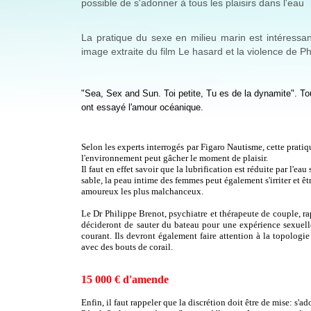
possible de s'adonner à tous les plaisirs dans l'eau
La pratique du sexe en milieu marin est intéressant
image extraite du film Le hasard et la violence de P
"Sea, Sex and Sun. Toi petite, Tu es de la dynamite". T
ont essayé l'amour océanique.
Selon les experts interrogés par Figaro Nautisme, cette prati
l'environnement peut gâcher le moment de plaisir.
Il faut en effet savoir que la lubrification est réduite par l'eau 
sable, la peau intime des femmes peut également s'irriter et ê
amoureux les plus malchanceux.
Le Dr Philippe Brenot, psychiatre et thérapeute de couple, rap
décideront de sauter du bateau pour une expérience sexuelle
courant. Ils devront également faire attention à la topolog
avec des bouts de corail.
15 000 € d'amend
e
Enfin, il faut rappeler que la discrétion doit être de mise: s'