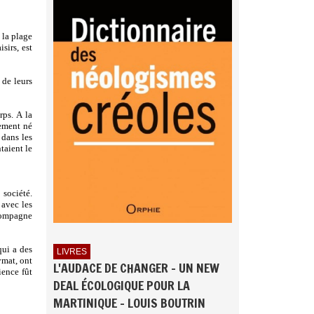
 la plage
sirs, est
 de leurs
rps. A la
lement né
 dans les
taient le
 société.
 avec les
ccompagne
qui a des
LIVRES
ymat, ont
L'AUDACE DE CHANGER - UN NEW
ience fût
DEAL ÉCOLOGIQUE POUR LA
MARTINIQUE - LOUIS BOUTRIN