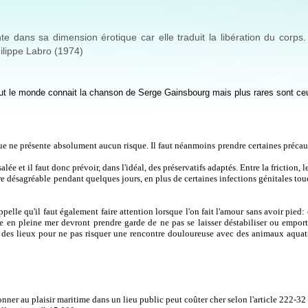
e dans sa dimension érotique car elle traduit la libération du corps.
hilippe Labro (1974)
out le monde connait la chanson de Serge Gainsbourg mais plus rares sont ce
que ne présente absolument aucun risque. Il faut néanmoins prendre certaines précau
salée et il faut donc prévoir, dans l'idéal, des préservatifs adaptés. Entre la friction, le
tre désagréable pendant quelques jours, en plus de certaines infections génitales tou
pelle qu'il faut également faire attention lorsque l'on fait l'amour sans avoir pied:
 en pleine mer devront prendre garde de ne pas se laisser déstabiliser ou emport
ie des lieux pour ne pas risquer une rencontre douloureuse avec des animaux aqua
adonner au plaisir maritime dans un lieu public peut coûter cher selon l'article 222-3