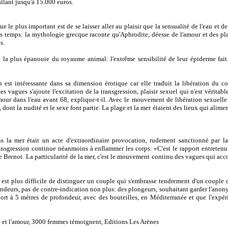
allant jusqu'à 15.000 euros.
le plus important est de se laisser aller au plaisir que la sensualité de l'eau et de
des temps: la mythologie grecque raconte qu'Aphrodite, déesse de l'amour et des plai
s.
 la plus épanouie du royaume animal: l'extrême sensibilité de leur épiderme fait
est intéressante dans sa dimension érotique car elle traduit la libération du co
 vagues s'ajoute l'excitation de la transgression, plaisir sexuel qui n'est véritab
'amour dans l'eau avant 68, explique-t-il. Avec le mouvement de libération sexuelle
, dont la nudité et le sexe font partie. La plage et la mer étaient des lieux qui alimen
ns la mer était un acte d'extraordinaire provocation, rudement sanctionné par la
ransgression continue néanmoins à enflammer les corps: «C'est le rapport entretenu
ippe Brenot. La particularité de la mer, c'est le mouvement continu des vagues qui a
l est plus difficile de distinguer un couple qui s'embrasse tendrement d'un couple 
ondeurs, pas de contre-indication non plus: des plongeurs, souhaitant garder l'anon
ort à 5 mètres de profondeur, avec des bouteilles, en Méditerranée et que l'expér
e et l'amour, 3000 femmes témoignent, Editions Les Arènes