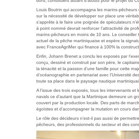
bord, constituent autant d’atouts pour le projet du
Louis Boutrin qui accompagna les marins-pêcheurs da
sur la nécessité de développer sur place une véritab
s’apprête à le faire une poignée de spéculateurs n’é
à point nommé devrait renforcer l’attractivité de pro
marins-pêcheurs en moins de 10 ans. Le conseiller t
actuel de la pêche martiniquaise et espère la signat
avec FranceAgriMer qui finance à 100% la construct
Enfin, Johann Brenet a conclu les exposés par l’exe
conçu, dessiné et construit par son père, le capitai
la ténacité et la passion d’une famille pour cette m
d’océanographie en partenariat avec l’Université des
toute sa place dans le paysage nautique martiniquai
A l’issue des trois exposés, tous les intervenants et 
navals ce d’autant que la Martinique demeure un g
couvert par la production locale. Des parts de march
égoïstes et d’accompagner la mutation en cours dans 
Le rôle des décideurs n’est-il pas aussi de permettr
pêcheurs, des professionnels du secteur et des co