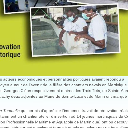
rs acteurs économiques et personnalités politiques avaient répondu à
oyen autour de l’avenir de la filière des chantiers navals en Martinique.
t Georges Cléon respectivement maires des Trois-îlets, de Sainte-Ann
 Salachy deux adjointes au Maire de Sainte-Luce et du Marin ont marqué 
e Toumelin
qui permis d’apprécier l’immense travail de rénovation réal
otamment un chantier atelier d’insertion où 14 jeunes martiniquais du C
on Professionnelle Maritime et Aquacole de Martinique) ont pu découvr
ent intérieur est quasiment terminé et mis en valeur par un bois d’ac