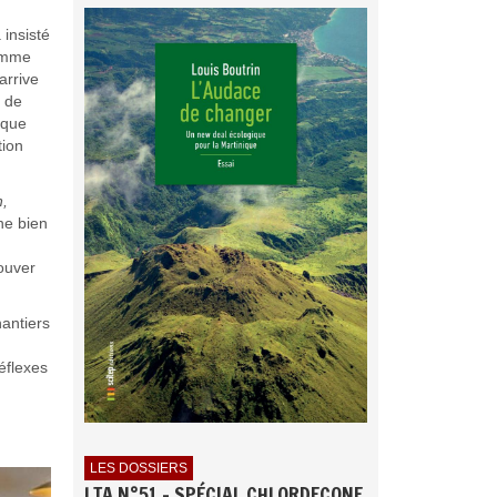
insisté
comme
arrive
e de
ique
tion
n,
ne bien
rouver
hantiers
éflexes
LES DOSSIERS
LTA N°51 - SPÉCIAL CHLORDECONE