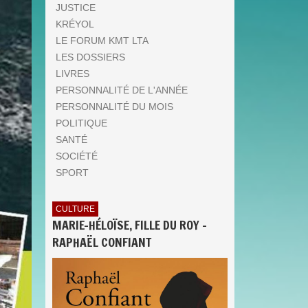
JUSTICE
KRÉYOL
LE FORUM KMT LTA
LES DOSSIERS
LIVRES
PERSONNALITÉ DE L'ANNÉE
PERSONNALITÉ DU MOIS
POLITIQUE
SANTÉ
SOCIÉTÉ
SPORT
CULTURE
MARIE-HÉLOÏSE, FILLE DU ROY -
RAPHAËL CONFIANT