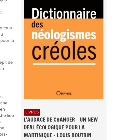
t
e tous
du
 pour la
épit de
’un
s-
êche
 en
LIVRES
che liée
L'AUDACE DE CHANGER - UN NEW
s
DEAL ÉCOLOGIQUE POUR LA
che
MARTINIQUE - LOUIS BOUTRIN
ors-