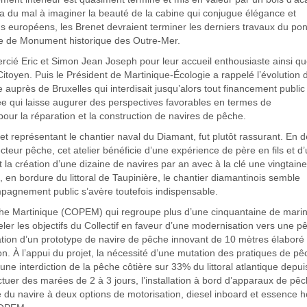
 a du mal à imaginer la beauté de la cabine qui conjugue élégance et
ds européens, les Brenet devraient terminer les derniers travaux du pon
titre de Monument historique des Outre-Mer.
ercié Eric et Simon Jean Joseph pour leur accueil enthousiaste ainsi qu
Citoyen. Puis le Président de Martinique-Écologie a rappelé l’évolution 
auprès de Bruxelles qui interdisait jusqu’alors tout financement public
e qui laisse augurer des perspectives favorables en termes de
pour la réparation et la construction de navires de pêche.
et représentant le chantier naval du Diamant, fut plutôt rassurant. En d
ecteur pêche, cet atelier bénéficie d’une expérience de père en fils et d
 la création d’une dizaine de navires par an avec à la clé une vingtaine
 en bordure du littoral de Taupinière, le chantier diamantinois semble
mpagnement public s’avère toutefois indispensable.
che Martinique (COPEM) qui regroupe plus d’une cinquantaine de marin
eler les objectifs du Collectif en faveur d’une modernisation vers une p
ation d’un prototype de navire de pêche innovant de 10 mètres élaboré
on. À l’appui du projet, la nécessité d’une mutation des pratiques de pê
ne interdiction de la pêche côtière sur 33% du littoral atlantique depui
tuer des marées de 2 à 3 jours, l’installation à bord d’apparaux de pê
ité du navire à deux options de motorisation, diesel inboard et essence h