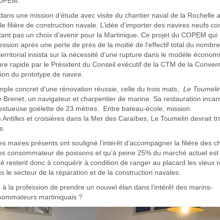
 COPEM.
ns une mission d’étude avec visite du chantier naval de la Rochelle a 
le filière de construction navale. L’idée d’importer des navires neufs 
tant pas un choix d’avenir pour la Martinique. Ce projet du COPEM qui 
fession après une perte de près de la moitié de l’effectif total du nombr
erritorial insista sur la nécessité d’une rupture dans le modèle économ
ure rapide par le Président du Conseil exécutif de la CTM de la Conven
ion du prototype de navire.
mple concret d’une rénovation réussie, celle du trois mats,
Le Toumeli
ne Brenet, un navigateur et charpentier de marine. Sa restauration incar
ajestueuse goélette de 23 mètres. Entre bateau-école, mission
 Antilles et croisières dans la Mer des Caraïbes, Le Toumelin devrait t
s.
les maires présents ont souligné l’intérêt d’accompagner la filière des c
ros consommateur de poissons et qu’à peine 25% du marché actuel est
é restent donc à conquérir à condition de ranger au placard les vieux r
le secteur de la réparation et de la construction navales.
e à la profession de prendre un nouvel élan dans l’intérêt des marins-
nsommateurs martiniquais ?