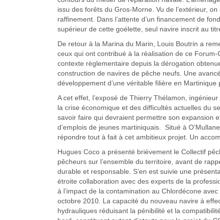
issu des forêts du Gros-Morne. Vu de l’extérieur, on
raffinement. Dans l’attente d’un financement de fon
supérieur de cette goélette, seul navire inscrit au 
De retour à la Marina du Marin, Louis Boutrin a rem
ceux qui ont contribué à la réalisation de ce Forum-
contexte règlementaire depuis la dérogation obtenue 
construction de navires de pêche neufs. Une avancé
développement d’une véritable filière en Martinique 
A cet effet, l’exposé de Thierry Thélamon, ingénieur 
la crise économique et des difficultés actuelles du s
savoir faire qui devraient permettre son expansion et
d’emplois de jeunes martiniquais. Situé à O’Mullane,
répondre tout à fait à cet ambitieux projet. Un acco
Hugues Coco a présenté brièvement le Collectif pê
pêcheurs sur l’ensemble du territoire, avant de rapp
durable et responsable. S’en est suivie une présent
étroite collaboration avec des experts de la professi
à l’impact de la contamination au Chlordécone avec u
octobre 2010. La capacité du nouveau navire à effec
hydrauliques réduisant la pénibilité et la compatibil