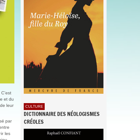
 C’est
e et du
de leur
CULTURE
DICTIONNAIRE DES NÉOLOGISMES
CRÉOLES
isé par
entre
ir les
ajou