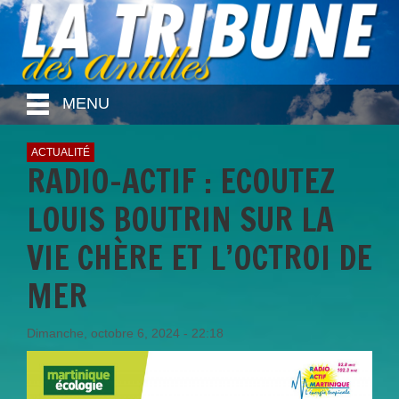
MENU
ACTUALITÉ
RADIO-ACTIF : ECOUTEZ
LOUIS BOUTRIN SUR LA
VIE CHÈRE ET L’OCTROI DE
MER
Dimanche, octobre 6, 2024 - 22:18