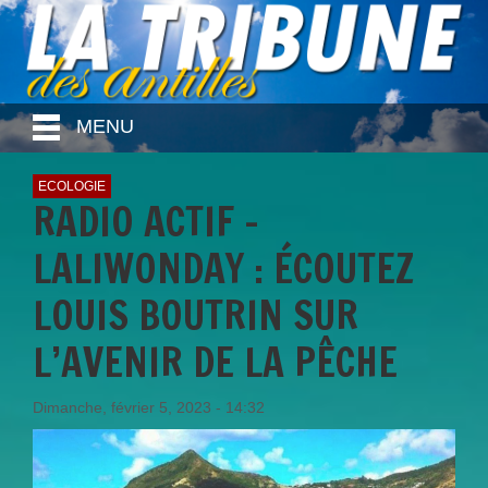
MENU
ECOLOGIE
RADIO ACTIF -
LALIWONDAY : ÉCOUTEZ
LOUIS BOUTRIN SUR
L’AVENIR DE LA PÊCHE
Dimanche, février 5, 2023 - 14:32