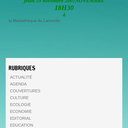
jeudi 29 novembre 2007NOVEMBRE
18H30
à
la Médiathèque du Lamentin
RUBRIQUES
ACTUALITÉ
AGENDA
COUVERTURES
CULTURE
ECOLOGIE
ECONOMIE
EDITORIAL
EDUCATION