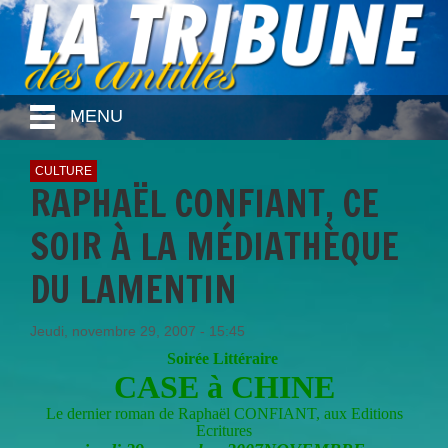
MENU
CULTURE
RAPHAËL CONFIANT, CE
SOIR À LA MÉDIATHÈQUE
DU LAMENTIN
Jeudi, novembre 29, 2007 - 15:45
Soirée Littéraire
CASE à CHINE
Le dernier roman de Raphaël CONFIANT, aux Editions
Ecritures