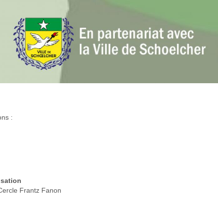
ons :
sation
Cercle Frantz Fanon