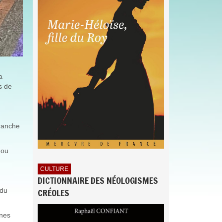
a
s de
franche
 ou
CULTURE
DICTIONNAIRE DES NÉOLOGISMES
 du
CRÉOLES
ines