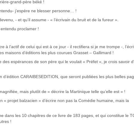
rrière-grand-père béké !
 entendu- j’espère ne blesser personne… !
 devenu, - et qu’il assume - « l’écrivain du bruit et de la fureur ».
e entendu proclamer !
 l’actif de celui qui est à ce jour - il rectifiera si je me trompe -, l’écr
par les maisons d’éditions les plus courues Grasset – Gallimard !
ntre des espérances de son père qui le voulait « Préfet », je crois savoir d’
son d’édition CARAIBESEDITION, que seront publiées les plus belles pa
agnifiée, mais plutôt de « décrire la Martinique telle qu’elle est » !
 son « projet balzacien » d’écrire non pas la Comédie humaine, mais la
ène dans les 10 chapitres de ce livre de 183 pages, et qui constitue le
tres !