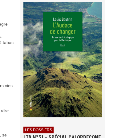
nègre
a
à tabac
rs vies
elle-
LES DOSSIERS
, se
LTA N°51 - SPÉCIAL CHLORDECONE