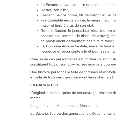
La Savane, devant laquelle nous nous tenons
Nestor, son pilier,
Frédéric Saint-Honoré, fils de Bâtonnier, jeu
Fils-du-diable en-personne, le nègre major, l’u
major et fiers-à bras de son état.
Romule Casoar, le journaliste, rédacteur en c
passion est, comme il le disait, de
« divulguer
ne parviennent décidément pas à faire taire ;
Et, Honorine Amelya Vestale, mère de famille
heureuse et sécurisante elle et pour ses enfan
Chacun de ces personnages est porteur de son histo
constituent Foyal, son En-ville, ses quartiers bourgeo
Une histoire personnelle faite de fortunes et d’info
et celle de tous ceux qui croiseront leurs chemins !
LA NARRATRICE
L’originalité et la surprise de cet ouvrage, résident 
même !
Imaginez-vous, Mesdames et Messieurs !
La Savane, lieu où des générations d’êtres humains,