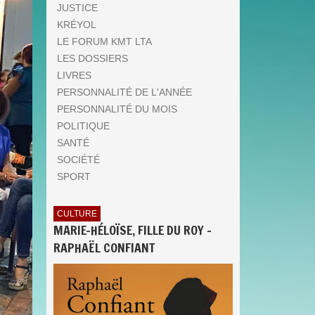
JUSTICE
KRÉYOL
LE FORUM KMT LTA
LES DOSSIERS
LIVRES
PERSONNALITÉ DE L'ANNÉE
PERSONNALITÉ DU MOIS
POLITIQUE
SANTÉ
SOCIÉTÉ
SPORT
CULTURE
MARIE-HÉLOÏSE, FILLE DU ROY -
RAPHAËL CONFIANT