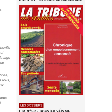
e
heville
qui
clavage
use
chose,
à tous,
eux
vieux
t
LES DOSSIERS
LTA N°52 - DOSSIER SÉISME