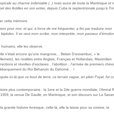
picale au charme indéniable (..) mais aussi de toute la Martinique et
l des Antilles en son entier, depuis Cuba la septentrionale jusqu’à Tri
gner cette mémoire.
ssion pour moi, et qui, à force de me fréquenter, a fini par traduire mon
s bipèdes. Il se veut mon scribe, mon interprète, mon passeur d’émoti
 humains, elle les observe.
’elle n’était encore qu’une mangrove,…Belain D’esnambuc, « le
lemets), les rivalités entre Anglais, Français et Hollandais, Maximilien
rrections et révoltes d’esclaves…l’abolition…l’arrivée de premiers chino
e débarquement du Roi Béhanzin du Dahomé… !
rquée ici-là que ce bout de terre, ce terrain vague, en plein Foyal, fut 
oire plus contemporaine : la 1ere et la 2de guerre mondiale, l’Amiral 
1959, la venue De Gaulle, en Martinique, et son discours sur La Savan
a grande histoire livresque, celle-là, elle la laisse pour sa voisine, la