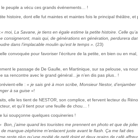
ent le peuple a vécu ces grands événements… !
e histoire, dont elle fut maintes et maintes fois le principal théâtre, et 
:
« moi, La Savane, je tiens en égale estime la petite histoire. Celle qu’
ne consigneront, mais qui, de générations en génération, perdurera dan
oudre dans l’implacable moulin qu’est le temps ».
(23)
-elle convoquée pour favoriser l’écriture de la petite, en bien ou en mal,
nt le passage de De Gaulle, en Martinique, sur sa pelouse, va nourr
 sa rencontre avec le grand général…je n’en dis pas plus.. !
prévient-elle :
« je sais gré à mon scribe, Monsieur Nestor, d’enjamber
anger à sa guise
»!
faits, elle les tient de NESTOR, son complice, et fervent lecteur du Réno
teur, et qu’il tient pour une feuille de chou… !
lle lui soupçonne quelques coquineries !
« Bon, j’aime quand les touristes me prennent en photo et que de jolie
e mangue-zéphirine m’enlacent juste avant le flash. Ça me fait des
e reste plus qu’une moitié de petit doigt et deux grains de café affre