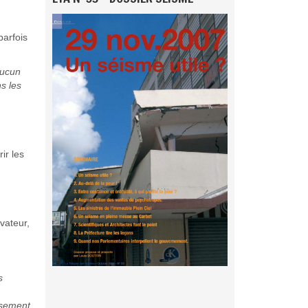
parfois
aucun
s les
ir les
vateur,
s
usement