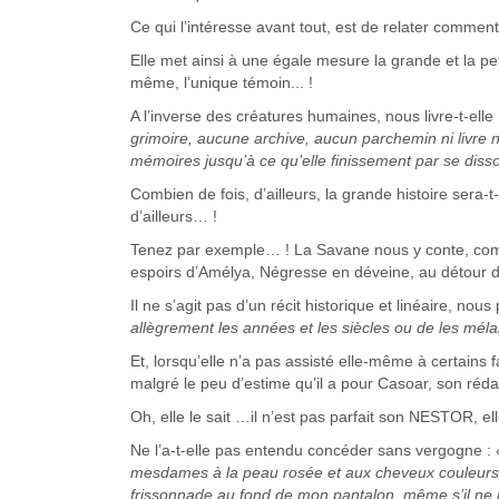
Ce qui l’intéresse avant tout, est de relater comm
Elle met ainsi à une égale mesure la grande et la petit
même, l’unique témoin... !
A l’inverse des créatures humaines, nous livre-t-elle 
grimoire, aucune archive, aucun parchemin ni livre 
mémoires jusqu’à ce qu’elle finissement par se diss
Combien de fois, d’ailleurs, la grande histoire sera-t
d’ailleurs… !
Tenez par exemple… ! La Savane nous y conte, comme
espoirs d’Amélya, Négresse en déveine, au détour de
Il ne s’agit pas d’un récit historique et linéaire, nous 
allègrement les années et les siècles ou de les mél
Et, lorsqu’elle n’a pas assisté elle-même à certains 
malgré le peu d’estime qu’il a pour Casoar, son rédac
Oh, elle le sait …il n’est pas parfait son NESTOR, e
Ne l’a-t-elle pas entendu concéder sans vergogne :
mesdames à la peau rosée et aux cheveux couleurs d
frissonnade au fond de mon pantalon, même s’il ne m