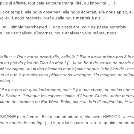
plus si affinité, tout cela en toute tranquillité, ou impunité …. !
 ce temps, elle nous observait, elle nous écoutait, elle nous épiait, ell
voiler, à nous raconter, bref qu’elle nous mettrait à nu… !
, un « simple marchepied », une pissotière, coin de passe autrefois
 se verticaliser, s’incarner, nous analyser voire même, nous
laffer : «
Pour qui se prend-elle, celle-là ? Elle n’arrive même pas à la c
 ni au plat du pied de Tien An Men !.(…)« un bout de terrain de merde 
antôt octogone, au fil des élections municipales depuis l’abolition de l’es
m et que le premier venu piétine sans vergogne. Un moignon de pelo
parking
».
s ! il n’y a pas de quoi fanfaronner, mais il y a une chose, au moins une 
La Savane. Il évoque les espaces infinis d’Afrique-Guinée, notre mère 
itude des prairies du Far West. Enfin, avec un brin d’imagination, je v
 LA SAVANE n’en à cure ! Elle a son admirateur, Monsieur NESTOR,
« ce 
dixième année de son âge (…)
», qui lui susurre à l’oreille quotidiennemen