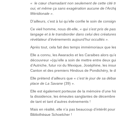
« le cœur chamadant non seulement de cette cité tro
oui, et même ça sans exagération aucune de l’Archipe
Méridionale »
.
D’ailleurs, c’est à lui qu’elle confie le soin de consi
Ce vieil homme, nous dit-elle,
« qui s’est pris de pa
langage et à le transborder dans celui des créature
révélateur d’évènements aujourd’hui occultés ».
Après tout, cela fait des temps immémoriaux que les
Elle a connu, les Awaracks et les Caraibes alors qu
découvreur »(qu’elle a soin de mettre entre deux guil
d’Autriche, futur roi du Mexique, Joséphine, les insu
Canton et des premiers Hindous de Pondichéry, l
Elle prétend d’ailleurs que «
c’est le jour de sa déba
place de La Savane
(39) ».
Elle est également porteuse de la mémoire d’une hist
la dissidence, les émeutes sanglantes de décembre 
de tant et tant d’autres événements !
Mais en réalité, elle n’a pas beaucoup d’intérêt pour l
Bibliothèque Schoelcher !