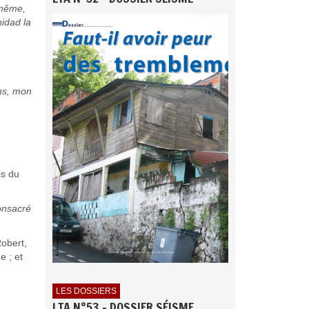
 même,
nidad la
ons, mon
is du
consacré
Robert,
e ; et
LES DOSSIERS
LTA N°53 - DOSSIER SÉISME