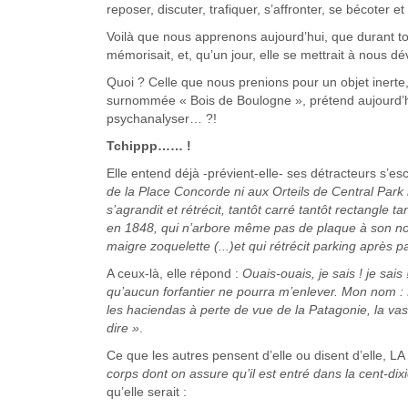
reposer, discuter, trafiquer, s’affronter, se bécoter et 
Voilà que nous apprenons aujourd’hui, que durant tout
mémorisait, et, qu’un jour, elle se mettrait à nous dé
Quoi ? Celle que nous prenions pour un objet inerte
surnommée « Bois de Boulogne », prétend aujourd’hui
psychanalyser… ?!
Tchippp…… !
Elle entend déjà -prévient-elle- ses détracteurs s’esc
de la Place Concorde ni aux Orteils de Central Park
s’agrandit et rétrécit, tantôt carré tantôt rectangle t
en 1848, qui n’arbore même pas de plaque à son no
maigre zoquelette (...)et qui rétrécit parking après 
A ceux-là, elle répond :
Ouais-ouais, je sais ! je sai
qu’aucun forfantier ne pourra m’enlever. Mon nom : 
les haciendas à perte de vue de la Patagonie, la vast
dire »
.
Ce que les autres pensent d’elle ou disent d’elle,
corps dont on assure qu’il est entré dans la cent-
qu’elle serait :