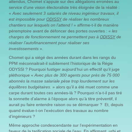
attendus, Chomet s’appuie sur des allégations erronées au
service d’une vision électoraliste très éloignée de la réalité :
«
Avec seulement 3 salariés de niveau ingénieur travaux, il
est impossible pour
ODISSY
de réaliser les nombreux
chantiers sur lesquels on l’attend !
» affirme-t-il de manière
péremptoire avant de défoncer des portes ouvertes : «
les
charges de fonctionnement ne permettent pas à
ODISSY
de
réaliser l’autofinancement pour réaliser ses
investissements
».
Chomet qui a siégé des années durant dans les rangs du
PPM méconnaitrait-il subitement l’historique de la Régie
ODYSSI ? Pourquoi fustiger aujourd’hui un effectif qu’il juge
pléthorique «
Avec plus de 300 agents pour près de 75 000
abonnés la masse salariale pèse trop lourdement sur les
équilibres budgétaires.
» alors qu’il a été muet comme une
carpe durant toutes ces années-là ? Pourquoi n’a-t-il pas tiré
la sonnette d’alarme à l’époque alors qu’à titre préventif, il
aurait pu faire entendre raison ou se démarquer ? Et, depuis
quand évalue-t-on l’exécution des travaux au nombre
d’ingénieurs ?
Même approche condescendante sur l’expérimentation en
faveur de la tarification sociale de l’eau. En affirmant, urbi et