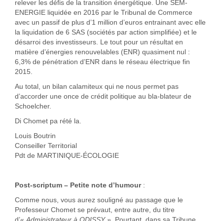
relever les défis de la transition énergétique. Une SEM-
ENERGIE liquidée en 2016 par le Tribunal de Commerce
avec un passif de plus d’1 million d’euros entrainant avec elle
la liquidation de 6 SAS (sociétés par action simplifiée) et le
désarroi des investisseurs. Le tout pour un résultat en
matière d’énergies renouvelables (ENR) quasiment nul :
6,3% de pénétration d’ENR dans le réseau électrique fin
2015.
Au total, un bilan calamiteux qui ne nous permet pas
d’accorder une once de crédit politique au bla-blateur de
Schoelcher.
Di Chomet pa rété la.
Louis Boutrin
Conseiller Territorial
Pdt de MARTINIQUE-ÉCOLOGIE
Post-scriptum – Petite note d’humour
:
Comme nous, vous aurez souligné au passage que le
Professeur Chomet se prévaut, entre autre, du titre
d’«
Administrateur à
ODISSY
».
Pourtant, dans sa Tribune