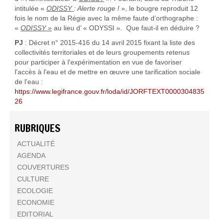
intitulée «
ODISSY
: Alerte rouge !
», le bougre reproduit 12
fois le nom de la Régie avec la même faute d’orthographe :
«
ODISSY »
au lieu d’ « ODYSSI ». Que faut-il en déduire ?
PJ
: Décret n° 2015-416 du 14 avril 2015 fixant la liste des
collectivités territoriales et de leurs groupements retenus
pour participer à l'expérimentation en vue de favoriser
l'accès à l'eau et de mettre en œuvre une tarification sociale
de l'eau :
https://www.legifrance.gouv.fr/loda/id/JORFTEXT0000304835
26
RUBRIQUES
ACTUALITÉ
AGENDA
COUVERTURES
CULTURE
ECOLOGIE
ECONOMIE
EDITORIAL