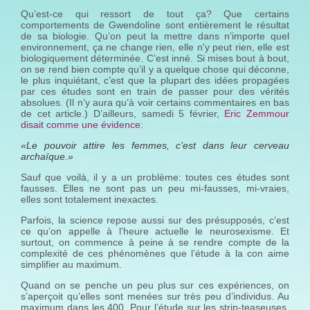
Qu’est-ce qui ressort de tout ça? Que certains
comportements de Gwendoline sont entièrement le résultat
de sa biologie. Qu’on peut la mettre dans n’importe quel
environnement, ça ne change rien, elle n'y peut rien, elle est
biologiquement déterminée. C’est inné. Si mises bout à bout,
on se rend bien compte qu’il y a quelque chose qui déconne,
le plus inquiétant, c’est que la plupart des idées propagées
par ces études sont en train de passer pour des vérités
absolues. (Il n’y aura qu’à voir certains commentaires en bas
de cet article.) D’ailleurs, samedi 5 février,
Eric Zemmour
disait comme une évidence
:
«Le pouvoir attire les femmes, c’est dans leur cerveau
archaïque.»
Sauf que voilà, il y a un problème: toutes ces études sont
fausses. Elles ne sont pas un peu mi-fausses, mi-vraies,
elles sont totalement inexactes.
Parfois, la science repose aussi sur des présupposés, c’est
ce qu’on appelle à l’heure actuelle le neurosexisme. Et
surtout, on commence à peine à se rendre compte de la
complexité de ces phénomènes que l’étude à la con aime
simplifier au maximum.
Quand on se penche un peu plus sur ces expériences, on
s’aperçoit qu’elles sont menées sur très peu d’individus. Au
maximum dans les 400. Pour l’étude sur les strip-teaseuses,