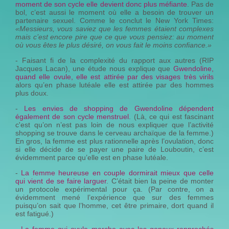
moment de son cycle elle devient donc plus méfiante
. Pas de
bol, c’est aussi le moment où elle a besoin de trouver un
partenaire sexuel. Comme le conclut le New York Times:
«Messieurs, vous saviez que les femmes étaient complexes
mais c’est encore pire que ce que vous pensiez: au moment
où vous êtes le plus désiré, on vous fait le moins confiance.»
- Faisant fi de la complexité du rapport aux autres (RIP
Jacques Lacan), une étude nous explique que
Gwendoline,
quand elle ovule, elle est attirée par des visages très virils
alors qu’en phase lutéale elle est attirée par des hommes
plus doux.
-
Les envies de shopping de Gwendoline dépendent
également de son cycle menstruel
. (Là, ce qui est fascinant
c'est qu’on n’est pas loin de nous expliquer que l’activité
shopping se trouve dans le cerveau archaïque de la femme.)
En gros, la femme est plus rationnelle après l’ovulation, donc
si elle décide de se payer une paire de Louboutin, c’est
évidemment parce qu’elle est en phase lutéale.
-
La femme heureuse en couple dormirait mieux que celle
qui vient de se faire larguer
. C’était bien la peine de monter
un protocole expérimental pour ça. (Par contre, on a
évidemment mené l’expérience que sur des femmes
puisqu’on sait que l’homme, cet être primaire, dort quand il
est fatigué.)
-
La femme qui ovule marche avec les genoux rapprochés