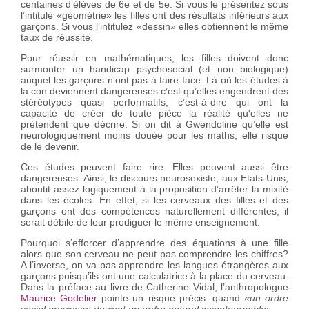
centaines d’élèves de 6e et de 5e. Si vous le présentez sous
l’intitulé «géométrie» les filles ont des résultats inférieurs aux
garçons. Si vous l’intitulez «dessin» elles obtiennent le même
taux de réussite.
Pour réussir en mathématiques, les filles doivent donc
surmonter un handicap psychosocial (et non biologique)
auquel les garçons n'ont pas à faire face. Là où les études à
la con deviennent dangereuses c’est qu’elles engendrent des
stéréotypes quasi performatifs, c’est-à-dire qui ont la
capacité de créer de toute pièce la réalité qu'elles ne
prétendent que décrire. Si on dit à Gwendoline qu’elle est
neurologiquement moins douée pour les maths, elle risque
de le devenir.
Ces études peuvent faire rire. Elles peuvent aussi être
dangereuses. Ainsi, le discours neurosexiste, aux Etats-Unis,
aboutit assez logiquement à la proposition d’arrêter la mixité
dans les écoles. En effet, si les cerveaux des filles et des
garçons ont des compétences naturellement différentes, il
serait débile de leur prodiguer le même enseignement.
Pourquoi s’efforcer d’apprendre des équations à une fille
alors que son cerveau ne peut pas comprendre les chiffres?
A l’inverse, on va pas apprendre les langues étrangères aux
garçons puisqu’ils ont une calculatrice à la place du cerveau.
Dans la préface au livre de Catherine Vidal, l’anthropologue
Maurice Godelier
pointe un risque précis: quand
«un ordre
social provisoire devient un ordre naturel incontournable»
.