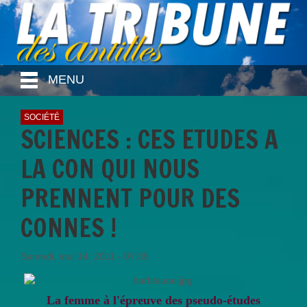
MENU
SOCIÉTÉ
SCIENCES : CES ETUDES A
LA CON QUI NOUS
PRENNENT POUR DES
CONNES !
Samedi, mai 14, 2011 - 07:39
La femme à l'épreuve des pseudo-études