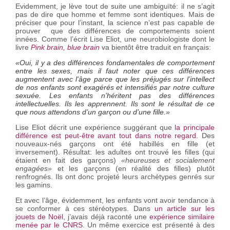
Evidemment, je lève tout de suite une ambiguïté: il ne s’agit
pas de dire que homme et femme sont identiques. Mais de
préciser que pour l’instant, la science n’est pas capable de
prouver que des différences de comportements soient
innées. Comme l’écrit Lise Eliot, une neurobiologiste dont le
livre
Pink brain, blue brain
va bientôt être traduit en français:
«Oui, il y a des différences fondamentales de comportement
entre les sexes, mais il faut noter que ces différences
augmentent avec l'âge parce que les préjugés sur l’intellect
de nos enfants sont exagérés et intensifiés par notre culture
sexuée. Les enfants n'héritent pas des différences
intellectuelles. Ils les apprennent. Ils sont le résultat de ce
que nous attendons d’un garçon ou d’une fille.»
Lise Eliot décrit une expérience suggérant que
la principale
différence est peut-être avant tout dans notre regard
. Des
nouveaux-nés garçons ont été habillés en fille (et
inversement). Résultat: les adultes ont trouvé les filles (qui
étaient en fait des garçons)
«heureuses et socialement
engagées»
et les garçons (en réalité des filles) plutôt
renfrognés. Ils ont donc projeté leurs archétypes genrés sur
les gamins.
Et avec l’âge, évidemment, les enfants vont avoir tendance à
se conformer à ces stéréotypes. Dans
un article sur les
jouets de Noël
, j’avais déjà raconté une
expérience similaire
menée par le CNRS
. Un même exercice est présenté à des