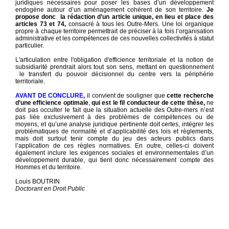
juridiques nécessaires pour poser les bases d’un développement
endogène autour d’un aménagement cohérent de son territoire.
Je
propose donc la rédaction d’un article unique, en lieu et place des
articles 73 et 74,
consacré à tous les Outre-Mers. Une loi organique
propre à chaque territoire permettrait de préciser à la fois l’organisation
administrative et les compétences de ces nouvelles collectivités à statut
particulier.
L'articulation entre l'obligation d'efficience territoriale et la notion de
subsidiarité prendrait alors tout son sens, mettant en questionnement
le transfert du pouvoir décisionnel du centre vers la périphérie
territoriale.
AVANT DE CONCLURE,
il convient de souligner que
cette recherche
d’une efficience optimale
,
qui est le fil conducteur de cette thèse,
ne
doit pas occulter le fait que la situation actuelle des Outre-mers n’est
pas liée exclusivement à des problèmes de compétences ou de
moyens, et qu’une analyse juridique pertinente doit certes, intégrer les
problématiques de normalité et d’applicabilité des lois et règlements,
mais doit surtout tenir compte du jeu des acteurs publics dans
l’application de ces règles normatives. En outre, celles-ci doivent
également inclure les exigences sociales et environnementales d’un
développement durable, qui tient donc nécessairement compte des
Hommes et du territoire.
Louis BOUTRIN
Doctorant en Droit Public