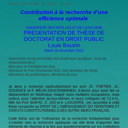
Mardi, décembre 18, 2012 - 21:13
Contribution à la recherche d'une
efficience optimale
UNIVERSITÉ DES ANTILLES ET DE LA GUYANE
PRÉSENTATION DE THÈSE DE
DOCTORAT EN DROIT PUBLIC
Louis Boutrin
Mardi 18 décembre 2012
Avant toute chose permettez-moi d’adresser quelques mots de
remerciements à :
Monsieur le Président du Jury,
Monsieur le Prof. Emmanuel JOS, mon directeur de thèse,
Messieurs les professeurs, membres du jury,
Je tiens à remercier particulièrement les prof. JC. FORTIER, JC.
DOUENCE et F. MÉLIN-SOUCRAMANIEN, d’abord, pour avoir fait ce
déplacement en Martinique malgré leurs multiples occupations, mais
surtout, pour l’attention qu’eux-mêmes et leurs collègues de l’U.A.G.,
MM. les Prof. BURAC, E. JOS et A. LAGUERRE, ont, accordée à cette
thèse consacrée au DROIT DE L’AMÉNAGEMENT DU TERRITOIRE ET
STATUTS CONSTITUTIONNELS DES OUTRE-MERS FRANÇAIS.
Cette thèse sort de l’orthodoxie de la recherche fondamentale pour
s’orienter vers la recherche appliquée car elle tente d’apporter des
éléments de réponse à la fois aux questionnements sur les institutions