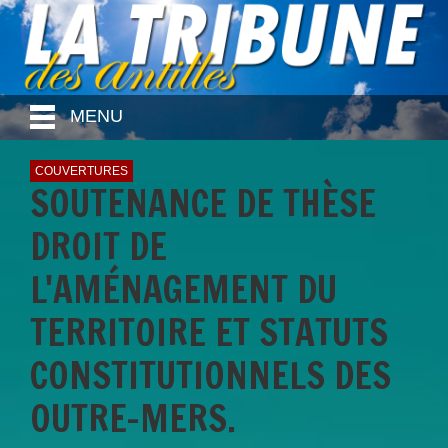
MENU
COUVERTURES
SOUTENANCE DE THÈSE
DROIT DE
L'AMÉNAGEMENT DU
TERRITOIRE ET STATUTS
CONSTITUTIONNELS DES
OUTRE-MERS.