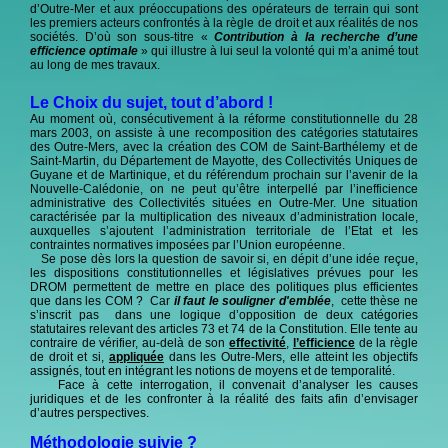
d’Outre-Mer et aux préoccupations des opérateurs de terrain qui sont
les premiers acteurs confrontés à la règle de droit et aux réalités de nos
sociétés. D’où son sous-titre «
Contribution à la recherche d’une
efficience optimale
» qui illustre à lui seul la volonté qui m’a animé tout
au long de mes travaux.
Le Choix du sujet, tout d’abord !
Au moment où, consécutivement à la réforme constitutionnelle du 28
mars 2003, on assiste à une recomposition des catégories statutaires
des Outre-Mers, avec la création des COM de Saint-Barthélemy et de
Saint-Martin, du Département de Mayotte, des Collectivités Uniques de
Guyane et de Martinique, et du référendum prochain sur l’avenir de la
Nouvelle-Calédonie, on ne peut qu’être interpellé par l’inefficience
administrative des Collectivités situées en Outre-Mer. Une situation
caractérisée par la multiplication des niveaux d’administration locale,
auxquelles s’ajoutent l’administration territoriale de l’Etat et les
contraintes normatives imposées par l’Union européenne.
Se pose dès lors la question de savoir si, en dépit d’une idée reçue,
les dispositions constitutionnelles et législatives prévues pour les
DROM permettent de mettre en place des politiques plus efficientes
que dans les COM ? Car
il faut le souligner d'emblée
, cette thèse ne
s’inscrit pas dans une logique d’opposition de deux catégories
statutaires relevant des articles 73 et 74 de la Constitution. Elle tente au
contraire de vérifier, au-delà de son
effectivité
,
l’efficience
de la règle
de droit et si,
appliquée
dans les Outre-Mers, elle atteint les objectifs
assignés, tout en intégrant les notions de moyens et de temporalité.
Face à cette interrogation, il convenait d’analyser les causes
juridiques et de les confronter à la réalité des faits afin d’envisager
d’autres perspectives.
Méthodologie suivie ?