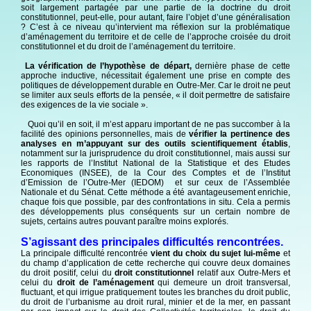
soit largement partagée par une partie de la doctrine du droit
constitutionnel, peut-elle, pour autant, faire l’objet d’une généralisation
? C’est à ce niveau qu’intervient ma réflexion sur la problématique
d’aménagement du territoire et de celle de l’approche croisée du droit
constitutionnel et du droit de l’aménagement du territoire.
La vérification de l’hypothèse de départ,
dernière phase de cette
approche inductive, nécessitait également une prise en compte des
politiques de développement durable en Outre-Mer. Car le droit ne peut
se limiter aux seuls efforts de la pensée, « il doit permettre de satisfaire
des exigences de la vie sociale ».
Quoi qu’il en soit, il m’est apparu important de ne pas succomber à la
facilité des opinions personnelles, mais de
vérifier la pertinence des
analyses en m’appuyant sur des outils scientifiquement établis
,
notamment sur la jurisprudence du droit constitutionnel, mais aussi sur
les rapports de l’Institut National de la Statistique et des Etudes
Economiques (INSEE), de la Cour des Comptes et de l’Institut
d’Emission de l’Outre-Mer (IEDOM) et sur ceux de l’Assemblée
Nationale et du Sénat. Cette méthode a été avantageusement enrichie,
chaque fois que possible, par des confrontations in situ. Cela a permis
des développements plus conséquents sur un certain nombre de
sujets, certains autres pouvant paraître moins explorés.
S’agissant des principales difficultés rencontrées.
La principale difficulté rencontrée
vient du choix du sujet lui-même
et
du champ d’application de cette recherche qui couvre deux domaines
du droit positif, celui du
droit constitutionnel
relatif aux Outre-Mers et
celui du
droit de l’aménagement
qui demeure un droit transversal,
fluctuant, et qui irrigue pratiquement toutes les branches du droit public,
du droit de l’urbanisme au droit rural, minier et de la mer, en passant