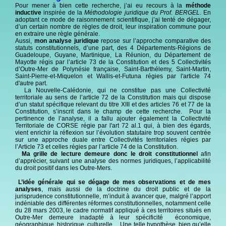
Pour mener à bien cette recherche, j’ai eu recours à la
méthode
inductive
inspirée de la
Méthodologie juridique du Prof. BERGEL
. En
adoptant ce mode de raisonnement scientifique, j’ai tenté de dégager,
d’un certain nombre de règles de droit, leur inspiration commune pour
en extraire une règle générale.
Aussi,
mon analyse juridique
repose sur l’approche comparative des
statuts constitutionnels, d’une part, des 4 Départements-Régions de
Guadeloupe, Guyane, Martinique, La Réunion, du Département de
Mayotte régis par l’article 73 de la Constitution et des 5 Collectivités
d’Outre-Mer de Polynésie française, Saint-Barthélemy, Saint-Martin,
Saint-Pierre-et-Miquelon et Wallis-et-Futuna régies par l'article 74
d'autre part.
La Nouvelle-Calédonie, qui ne constitue pas une Collectivité
territoriale au sens de l’article 72 de la Constitution mais qui dispose
d’un statut spécifique relevant du titre XIII et des articles 76 et 77 de la
Constitution, s’inscrit dans le champ de cette recherche. Pour la
pertinence de l’analyse, il a fallu ajouter également la Collectivité
Territoriale de CORSE régie par l'art 72 al.1 qui, à bien des égards,
vient enrichir la réflexion sur l’évolution statutaire trop souvent centrée
sur une approche duale entre Collectivités territoriales régies par
l’Article 73 et celles régies par l’article 74 de la Constitution.
Ma grille de lecture demeure donc le droit constitutionnel
afin
d’apprécier, suivant une analyse des normes juridiques, l’applicabilité
du droit positif dans les Outre-Mers.
L’idée générale qui se dégage de mes observations et de mes
analyses
, mais aussi de la doctrine du droit public et de la
jurisprudence constitutionnelle, m’induit à avancer que, malgré l’apport
indéniable des différentes réformes constitutionnelles, notamment celle
du 28 mars 2003, le cadre normatif appliqué à ces territoires situés en
Outre-Mer demeure inadapté à leur spécificité économique,
géographique, historique, culturelle.... Une telle hypothèse, bien qu’elle