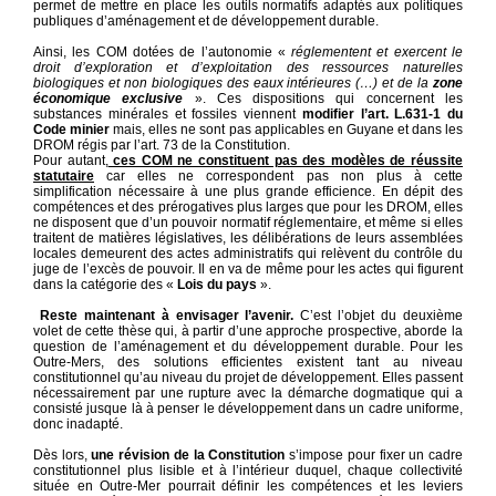
permet de mettre en place les outils normatifs adaptés aux politiques
publiques d’aménagement et de développement durable.
Ainsi, les COM dotées de l’autonomie «
réglementent et exercent le
droit d’exploration et d’exploitation des ressources naturelles
biologiques et non biologiques des eaux intérieures (…) et de la
zone
économique exclusive
». Ces dispositions qui concernent les
substances minérales et fossiles viennent
modifier l’art. L.631-1 du
Code minier
mais, elles ne sont pas applicables en Guyane et dans les
DROM régis par l’art. 73 de la Constitution.
Pour autant,
ces COM ne constituent pas des modèles de réussite
statutaire
car elles ne correspondent pas non plus à cette
simplification nécessaire à une plus grande efficience. En dépit des
compétences et des prérogatives plus larges que pour les DROM, elles
ne disposent que d’un pouvoir normatif réglementaire, et même si elles
traitent de matières législatives, les délibérations de leurs assemblées
locales demeurent des actes administratifs qui relèvent du contrôle du
juge de l’excès de pouvoir. Il en va de même pour les actes qui figurent
dans la catégorie des «
Lois du pays
».
Reste maintenant à envisager l’avenir.
C’est l’objet du deuxième
volet de cette thèse qui, à partir d’une approche prospective, aborde la
question de l’aménagement et du développement durable. Pour les
Outre-Mers, des solutions efficientes existent tant au niveau
constitutionnel qu’au niveau du projet de développement. Elles passent
nécessairement par une rupture avec la démarche dogmatique qui a
consisté jusque là à penser le développement dans un cadre uniforme,
donc inadapté.
Dès lors,
une révision de la Constitution
s’impose pour fixer un cadre
constitutionnel plus lisible et à l’intérieur duquel, chaque collectivité
située en Outre-Mer pourrait définir les compétences et les leviers