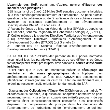
L’exemple des SAR
, parmi tant d’autres,
permet d’illustrer ces
incohérences juridiques :
Définis par la loi du 2 août 1984, les SAR sont des documents hybrides,
à la fois d’aménagement du territoire et d’urbanisme. Se pose alors la
question de la cohérence ou de l'insuffisance de ces schémas sensés
favoriser les politiques d’aménagement et de développement
spécifiques des DROM. En effet, ces SAR :
1° Valent Schémas de Mise en Valeur de la Mer (SMVM) et, depuis les
lois Grenelle, Schéma Régionaux de Cohérence Ecologique, (SRCE),
2° Ont les mêmes effets que les Directives Territoriales d’Aménagement
(DTA) devenues Directives Territoriales d’Aménagement et de
Développement Durable (DTADD) (Loi Grenelle 2)
3° Tiennent lieu de Schéma Régional d’Aménagement et de
Développement du Territoire ( SRADT)
De ce fait, les SAR d’Outre-Mer perdent de leur portée normative
accumulant tous les paradoxes juridiques de ces différents schémas,
tantôt prospectifs tantôt prescriptifs, devenant ainsi
source d’insécurité
juridique.
C'est ainsi que le SAR de Martinique prévoit le
découpage du
territoire en six zones géographiques
dans l’optique d’un
aménagement rationnel. Or, à ce jour,
AUCUN
des documents de
planification infra-régionaux, ni ceux de l’Etat, ne mentionnent ou, a
fortiori, ne respectent cette orientation fondamentale du SAR.
S'agissant des
Collectivités d’Outre-Mer (COM)
régies par l’article 74
et dotées de l’autonomie, la question de l’adaptation normative se pose
nettement moins, «
la prise en compte des intérêts propres
» de ces
territoires étant constitutionnellement consacrée. Ces collectivités
disposent de compétences de principe dans les domaines de
l’aménagement, de l’urbanisme et de l’environnement, ce qui leur