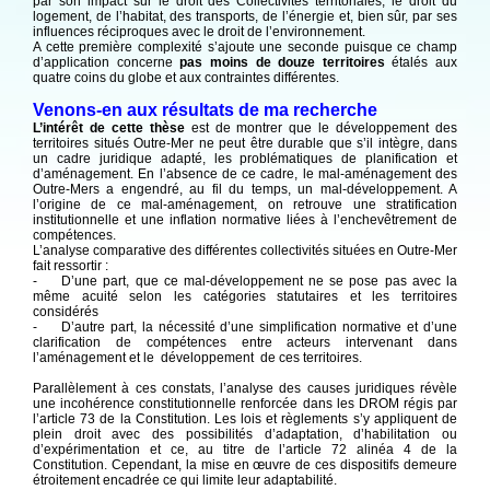
par son impact sur le droit des Collectivités territoriales, le droit du
logement, de l’habitat, des transports, de l’énergie et, bien sûr, par ses
influences réciproques avec le droit de l’environnement.
A cette première complexité s’ajoute une seconde puisque ce champ
d’application concerne
pas moins de douze territoires
étalés aux
quatre coins du globe et aux contraintes différentes.
Venons-en aux résultats de ma recherche
L’intérêt de cette thèse
est de montrer que le développement des
territoires situés Outre-Mer ne peut être durable que s’il intègre, dans
un cadre juridique adapté, les problématiques de planification et
d’aménagement. En l’absence de ce cadre, le mal-aménagement des
Outre-Mers a engendré, au fil du temps, un mal-développement. A
l’origine de ce mal-aménagement, on retrouve une stratification
institutionnelle et une inflation normative liées à l’enchevêtrement de
compétences.
L’analyse comparative des différentes collectivités situées en Outre-Mer
fait ressortir :
-
D’une part, que ce mal-développement ne se pose pas avec la
même acuité selon les catégories statutaires et les territoires
considérés
-
D’autre part, la nécessité d’une simplification normative et d’une
clarification de compétences entre acteurs intervenant dans
l’aménagement et le développement de ces territoires.
Parallèlement à ces constats, l’analyse des causes juridiques révèle
une incohérence constitutionnelle renforcée dans les DROM régis par
l’article 73 de la Constitution. Les lois et règlements s’y appliquent de
plein droit avec des possibilités d’adaptation, d’habilitation ou
d’expérimentation et ce, au titre de l’article 72 alinéa 4 de la
Constitution. Cependant, la mise en œuvre de ces dispositifs demeure
étroitement encadrée ce qui limite leur adaptabilité.