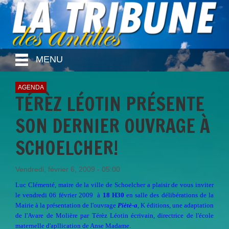
MENU
AGENDA
TÉRÈZ LÉOTIN PRÉSENTE
SON DERNIER OUVRAGE À
SCHOELCHER!
Vendredi, février 6, 2009 - 05:00
Luc Clémenté, maire de la ville de Schoelcher a plaisir de vous inviter
le vendredi 06 février 2009 à
18 H30
en salle des délibérations de la
Mairie à la présentation de l'ouvrage
Piètè-a
, K éditions, une adaptation
de l'Avare de Molière par Térèz Léotin écrivain, directrice de l'école
maternelle d'apllication de Anse Madame.