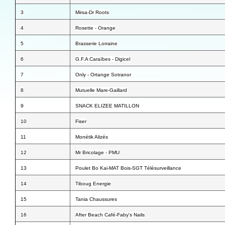
3
Mirsa-Dr Roots
4
Rosette - Orange
5
Brasserie Lorraine
6
G.F.A Caraïbes - Digicel
7
Only - Ortange Sotranor
8
Mutuelle Mare-Gaillard
9
SNACK ELIZEE MATILLON
10
Fiser
11
Monétik Alizés
12
Mr Bricolage - PMU
13
Poulet Bo Kai-MAT Bois-SGT Télésurveillance
14
Tiboug Energie
15
Tania Chaussures
16
After Beach Café-Faby's Nails