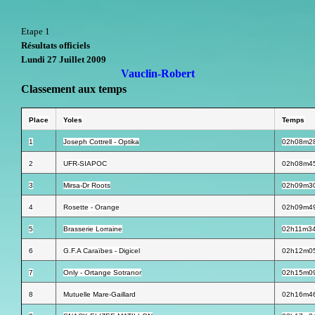
Etape 1
Résultats officiels
Lundi 27 Juillet 2009
Vauclin-Robert
Classement aux temps
Place
Yoles
Temps
1
Joseph Cottrell - Optika
02h08m2
2
UFR-SIAPOC
02h08m4
3
Mirsa-Dr Roots
02h09m3
4
Rosette - Orange
02h09m4
5
Brasserie Lorraine
02h11m3
6
G.F.A Caraïbes - Digicel
02h12m0
7
Only - Ortange Sotranor
02h15m0
8
Mutuelle Mare-Gaillard
02h16m4