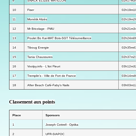
9
SNACK ELIZEE MATILLON
02h17m3
10
Fiser
02h19m1
11
Monétik Alizés
02h19m2
12
Mr Bricolage - PMU
02h21m3
13
Poulet Bo Kai-MAT Bois-SGT Télésurveillance
02h24m0
14
Tiboug Energie
02h35m4
15
Tania Chaussures
02h37m2
16
Voolpy.info - L'ilot Fleuri
03h12m3
17
Tremplin's - Ville de Fort de France
03h14m4
18
After Beach Café-Faby's Nails
03h03m1
Classement aux points
Place
Sponsors
1
Joseph Cottrell - Optika
2
UFR-SIAPOC