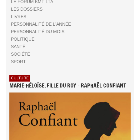
LE FORUM KMT LTA
LES DOSSIERS
LIVRES
PERSONNALITÉ DE L'ANNÉE
PERSONNALITÉ DU MOIS
POLITIQUE
SANTÉ
SOCIÉTÉ
SPORT
CULTURE
MARIE-HÉLOÏSE, FILLE DU ROY - RAPHAËL CONFIANT