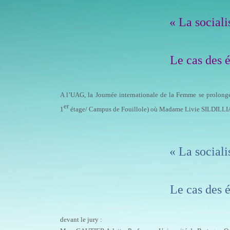
« La sociali
Le cas des é
A l’UAG, la Journée internationale de la Femme se prolong
er
1
étage/ Campus de Fouillole) où Madame Livie SILDILLIA 
« La sociali
Le cas des é
devant le jury :