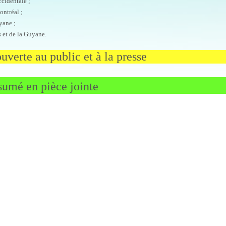
cidentale ;
ntréal ;
yane ;
 et de la Guyane.
verte au public et à la presse
umé en pièce jointe