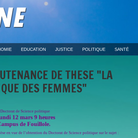
OMIE
EDUCATION
JUSTICE
POLITIQUE
SANTÉ
OUTENANCE DE THESE "LA
TIQUE DES FEMMES"
Doctorat de Science politique
undi 12 mars 9 heures
ampus de Fouillole.
èse en vue de l’obtention du
Doctorat de Science politique
sur le sujet :