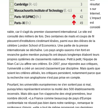
résultat
s sur
Internet.
L'impact
est
considé
rable, car il s'agit du premier classement international. Le site est
consulté des milliers de fois. Des centaines de mails et coups de fil
pleuvent d'institutions s'estimant lésées, parmi eux des élèves de la
célèbre London School of Economics. Une partie de la presse
internationale se déchaîne. Les pays anglo-saxons n'en font en
revanche guère mention puisqu'ils ont depuis longtemps élaboré leurs
propres systèmes de classements nationaux. Petit à petit, l'équipe de
Nian Cai Liu affine ses critères. En 2007, pour répondre aux critiques,
l'université a créé un second classement par discipline. Mais quels que
soient les critères utilisés, les critiques persistent, notamment parce que
la recherche non anglophone n'est pas prise en compte.
Pourtant, les universités européennes ne s'en sortent pas si mal,
puisqu'elles représentent environ la moitié des 500 établissements
recensés. Mais dès que l'on s'approche des vingt premières, leur
nombre décroît. «La France comme beaucoup de pays d'Europe
continentale ne réussit pas bien dans notre ranking», remarque le
professeur chinois, «elle a tout de même progressé ces dernières