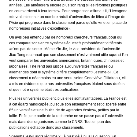
années. Elle améliorera encore plus son rang si les réformes politiques
en cours arrivent à leur terme». Pour progresser, affirme-t-il, l'Hexagone
«devrait miser sur un nombre réduit d'universités de tête» à l'image de
l'Asie qui progresse dans le classement parce qu'elle «met en place de
nombreuses initiatives d'excellence».
Un avis peu entendu par de nombreux chercheurs français, pour qui
ces comparaisons entre systèmes éducatifs profondément différents
«n'ont pas de sens». Même Yin Jie, le vice-président de l'université
Jiao Tong reconnaît que son classement n'est vraiment utile «que si l'on
veut comparer les universités américaines, britanniques, chinoises et
japonaises. Il ne rend pas justice aux universités françaises ou
allemandes dont le système diffère complètement», estime-t-il. Ce
classement a néanmoins eu une vertu, selon Geneviève Filliatreau, «il
a mis en évidence que nos universités françaises étaient sous-dotées
et que notre système était très particulier».
Plus les universités publient, plus elles sont avantagées. La France est
à cet égard handicapée, puisque son enseignement est dispersé entre
85 universités et une foultitude de «grandes écoles», petites par la
taille. Enfin, une partie de la recherche ne se passe pas à l'université
mais dans des organismes comme le CNRS. Tout un pan des
publications échappe donc aux classements.
Shanghaï est-il alors légitime ? Là n'est déjà plus la question. En