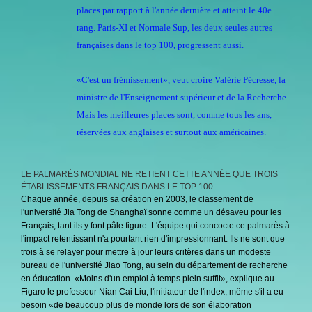
places par rapport à l'année dernière et atteint le 40e
rang. Paris-XI et Normale Sup, les deux seules autres
françaises dans le top 100, progressent aussi.
«C'est un frémissement», veut croire Valérie Pécresse, la
ministre de l'Enseignement supérieur et de la Recherche.
Mais les meilleures places sont, comme tous les ans,
réservées aux anglaises et surtout aux américaines.
LE PALMARÈS MONDIAL NE RETIENT CETTE ANNÉE QUE TROIS
ÉTABLISSEMENTS FRANÇAIS DANS LE TOP 100.
Chaque année, depuis sa création en 2003, le classement de
l'université Jia Tong de Shanghaï sonne comme un désaveu pour les
Français, tant ils y font pâle figure. L'équipe qui concocte ce palmarès à
l'impact retentissant n'a pourtant rien d'impressionnant. Ils ne sont que
trois à se relayer pour mettre à jour leurs critères dans un modeste
bureau de l'université Jiao Tong, au sein du département de recherche
en éducation. «Moins d'un emploi à temps plein suffit», explique au
Figaro le professeur Nian Cai Liu, l'initiateur de l'index, même s'il a eu
besoin «de beaucoup plus de monde lors de son élaboration