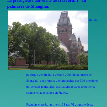
La prestigieuse université de
Harvard
,
1° au
palmarès de Shanghaï
.
Rendue
publique vendredi, la version 2009 du palmarès de
Shanghaï, qui propose une hiérarchie des 500 premières
universités mondiales, était attendue avec impatience
comme chaque année en France.
Première classée, l'université Paris-VI grignote deux