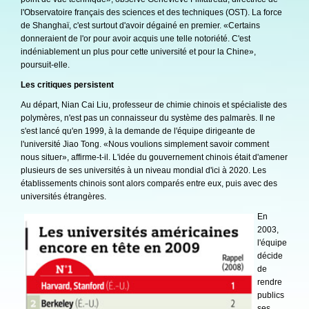
l'Observatoire français des sciences et des techniques (OST). La force
de Shanghaï, c'est surtout d'avoir dégainé en premier. «Certains
donneraient de l'or pour avoir acquis une telle notoriété. C'est
indéniablement un plus pour cette université et pour la Chine»,
poursuit-elle.
Les critiques persistent
Au départ, Nian Cai Liu, professeur de chimie chinois et spécialiste des
polymères, n'est pas un connaisseur du système des palmarès. Il ne
s'est lancé qu'en 1999, à la demande de l'équipe dirigeante de
l'université Jiao Tong. «Nous voulions simplement savoir comment
nous situer», affirme-t-il. L'idée du gouvernement chinois était d'amener
plusieurs de ses universités à un niveau mondial d'ici à 2020. Les
établissements chinois sont alors comparés entre eux, puis avec des
universités étrangères.
En
2003,
l'équipe
décide
de
rendre
publics
ses