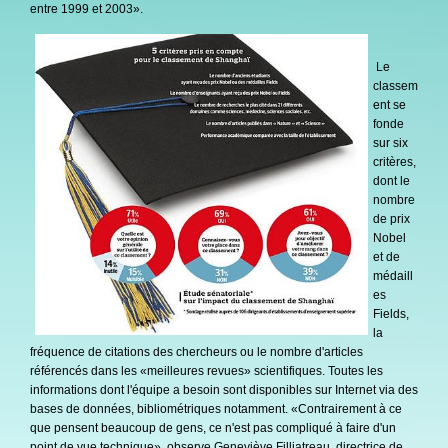
entre 1999 et 2003».
Le
classem
ent se
fonde
sur six
critères,
dont le
nombre
de prix
Nobel
et de
médaill
es
Fields,
la
fréquence de citations des chercheurs ou le nombre d'articles
référencés dans les «meilleures revues» scientifiques. Toutes les
informations dont l'équipe a besoin sont disponibles sur Internet via des
bases de données, bibliométriques notamment. «Contrairement à ce
que pensent beaucoup de gens, ce n'est pas compliqué à faire d'un
point de vue technique», observe Geneviève Filliatreau, directrice de