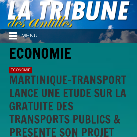
MENU
ECONOMIE
ECONOMIE
MARTINIQUE-TRANSPORT
LANCE UNE ETUDE SUR LA
GRATUITE DES
TRANSPORTS PUBLICS &
PRESENTE SON PROJET