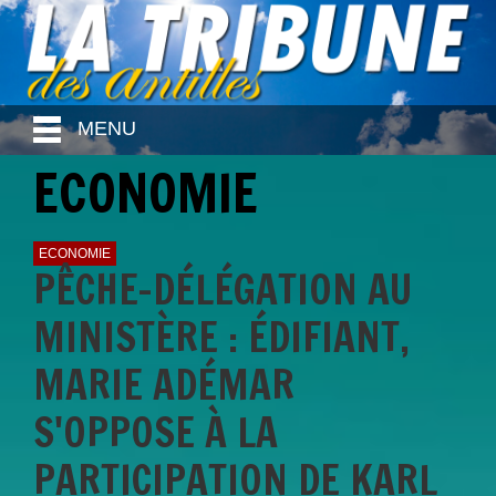
MENU
ECONOMIE
ECONOMIE
PÊCHE-DÉLÉGATION AU
MINISTÈRE : ÉDIFIANT,
MARIE ADÉMAR
S'OPPOSE À LA
PARTICIPATION DE KARL