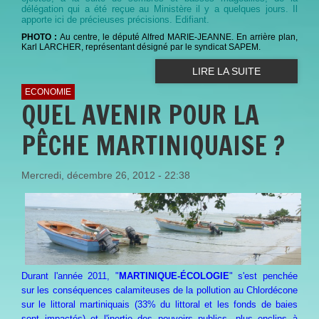
délégation qui a été reçue au Ministère il y a quelques jours. Il
apporte ici de précieuses précisions. Edifiant.
PHOTO :
Au centre, le député Alfred MARIE-JEANNE. En arrière plan,
Karl LARCHER, représentant désigné par le syndicat SAPEM.
LIRE LA SUITE
ECONOMIE
QUEL AVENIR POUR LA
PÊCHE MARTINIQUAISE ?
Mercredi, décembre 26, 2012 - 22:38
Durant l'année 2011, "
MARTINIQUE-ÉCOLOGIE
" s'est penchée
sur les conséquences calamiteuses de la pollution au Chlordécone
sur le littoral martiniquais (33% du littoral et les fonds de baies
sont impactés) et l'inertie des pouvoirs publics, plus enclins à