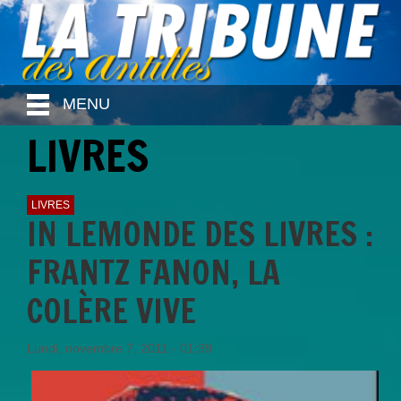
MENU
LIVRES
LIVRES
IN LEMONDE DES LIVRES :
FRANTZ FANON, LA
COLÈRE VIVE
Lundi, novembre 7, 2011 - 01:39