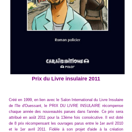
Prix du Livre insulaire 2011
Créé en 1999, en lien avec le Salon International du Livre Insulaire
de l'île d'Ouessant, le PRIX DU LIVRE INSULAIRE récompense
chaque année des nouveautés parues dans l'année. Ce prix sera
attribué en août 2011 pour la 13ème fois consécutive. Il est doté
de 8 prix récompensant les ouvrages parus entre le 1er avril 2010
et le 1er avril 2011. Fidèle à son projet d'aide à la création