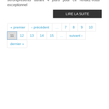
serontprésents durant 4 jours pour ce rendez-vous
exceptionnel
LIRE LA SUITE
PAGES
« premier
‹ précédent
…
7
8
9
10
11
12
13
14
15
…
suivant ›
dernier »