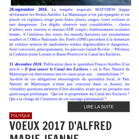
28.septembre 2016
. La tempête tropicale MATTHEW frappe
sévèrement les Petites Antilles. La Martinique n’est pas épargnée et est
placée en vigilance rouge pour fortes pluies, orages, vents violents et
mer dangereuse. Les dégâts observés sont considérables : chutes
d’arbres, axes routiers et réseaux EDF coupés, établissements scolaires
fermés. A l’intérieur des terres, les massifs forestiers ont énormément
souffert et l’Office Nationale des Forêts (ONF) procèdent à la fermeture
de certains sentiers de randonnées rendus impraticables et dangereux.
Sont concernés, principalement, les parcours Grand-Rivière – Prêcheur,
la Crabière (entre Lorrain et Basse-Pointe) et le Canal des Esclaves.
31 décembre 2016
. Publication dans le quotidien France-Antilles d’un
article «
Il faut sauver le Canal des Esclaves
» où le Parc Naturel de
Martinique est directement mis en cause pour son… immobilisme !!!
Au-delà de ces allégations mensongères du quotidien local, le Parc
Naturel de Martinique n’étant pas concerné dans ce dossier, les
véritables questions méritent d’être abordées avant que ne prospère une
quelconque polémique : Qui est le propriétaire du Canal des Esclaves ?
Qui a la charge de l’entretien de cet ouvrage patrimonial ?
LIRE LA SUITE
POLITIQUE
VOEUX 2017 D'ALFRED