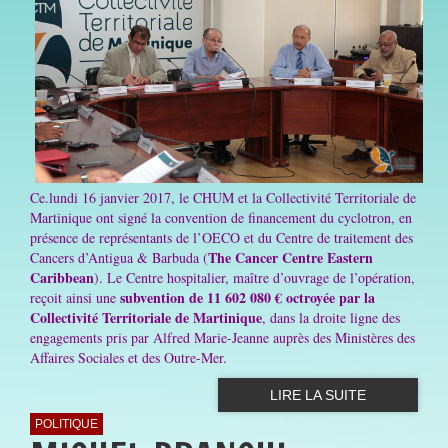
Ce.lundi 16 janvier 2017, le CHUM et la Collectivité Territoriale de
Martinique ont signé la convention de financement du cyclotron, en
présence de représentants de l’OECO et du Centre de traitement des
The Cancer Centre Eastern
Cancers d’Antigua & Barbuda (
Caribbean
). Le Centre hospitalier, maître d’ouvrage de l’opération,
subvention de 11 602 080 € octroyée par la
reçoit ainsi une
Collectivité Territoriale de Martinique
, dans la droite ligne des
engagements pris par Alfred Marie-Jeanne auprès des Ministères des
Affaires Sociales et des Outre-Mer.
LIRE LA SUITE
POLITIQUE