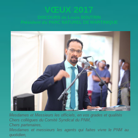
VŒUX 2017
DISCOURS de Louis BOUTRIN
Président du
PARC NATUREL DE MARTINIQUE
Mesdames et Messieurs les officiels, en vos grades et qualités
Chers collègues du Comité Syndical du PNM,
Chers partenaires,
Mesdames et messieurs les agents qui faites vivre le PNM au
quotidien,