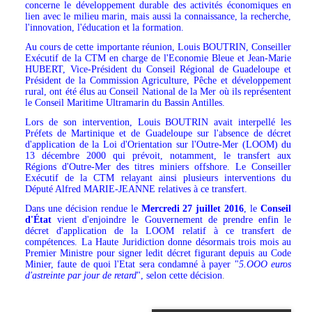
concerne le développement durable des activités économiques en
lien avec le milieu marin, mais aussi la connaissance, la recherche,
l'innovation, l'éducation et la formation.
Au cours de cette importante réunion, Louis BOUTRIN, Conseiller
Exécutif de la CTM en charge de l'Economie Bleue et Jean-Marie
HUBERT, Vice-Président du Conseil Régional de Guadeloupe et
Président de la Commission Agriculture, Pêche et développement
rural, ont été élus au Conseil National de la Mer où ils représentent
le Conseil Maritime Ultramarin du Bassin Antilles.
Lors de son intervention, Louis BOUTRIN avait interpellé les
Préfets de Martinique et de Guadeloupe sur l'absence de décret
d'application de la Loi d'Orientation sur l'Outre-Mer (LOOM) du
13 décembre 2000 qui prévoit, notamment, le transfert aux
Régions d'Outre-Mer des titres miniers offshore. Le Conseiller
Exécutif de la CTM relayant ainsi plusieurs interventions du
Député Alfred MARIE-JEANNE relatives à ce transfert.
Dans une décision rendue le
Mercredi 27 juillet 2016
, le
Conseil
d'État
vient d'enjoindre le Gouvernement de prendre enfin le
décret d'application de la LOOM relatif à ce transfert de
compétences. La Haute Juridiction donne désormais trois mois au
Premier Ministre pour signer ledit décret figurant depuis au Code
Minier, faute de quoi l'Etat sera condamné à payer "
5.OOO euros
d'astreinte par jour de retard
", selon cette décision
.