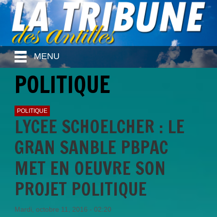
MENU
POLITIQUE
POLITIQUE
LYCEE SCHOELCHER : LE
GRAN SANBLE PBPAC
MET EN OEUVRE SON
PROJET POLITIQUE
Mardi, octobre 11, 2016 - 02:20