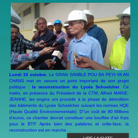
Lundi 10 octobre
. Le GRAN SANBLE POU BA PEYI-YA AN
CHANS met en oeuvre un point important de son projet
politique :
la reconstruction du Lycée Schoelcher
. Ce
matin, en présence du Président de la CTM, Alfred MARIE-
JEANNE, les engins ont procédé à la phase de démolition
des bâtiments du Lycée Schoelcher suivant les normes HQE
(Haute Qualité Environnementale). D''un coût de 80 Millions
d'euros, ce chantier devrait constituer une bouffée d'air frais
pour le BTP. Après bien des palabres et volte-face, la
reconstruction est en marche ...