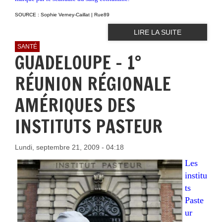
SOURCE : Sophie Verney-Caillat | Rue89
LIRE LA SUITE
SANTÉ
GUADELOUPE - 1°
RÉUNION RÉGIONALE
AMÉRIQUES DES
INSTITUTS PASTEUR
Lundi, septembre 21, 2009 - 04:18
Les
institu
ts
Paste
ur