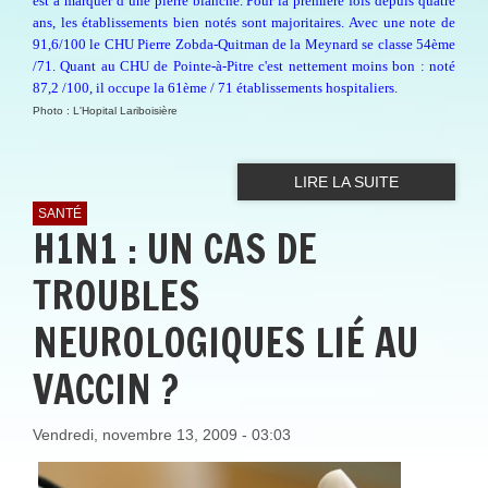
est à marquer d’une pierre blanche. Pour la première fois depuis quatre
ans, les établissements bien notés sont majoritaires. Avec une note de
91,6/100 le CHU Pierre Zobda-Quitman de la Meynard se classe 54ème
/71. Quant au CHU de Pointe-à-Pitre c'est nettement moins bon : noté
87,2 /100, il occupe la 61ème / 71 établissements hospitaliers.
Photo : L'Hopital Lariboisière
LIRE LA SUITE
SANTÉ
H1N1 : UN CAS DE
TROUBLES
NEUROLOGIQUES LIÉ AU
VACCIN ?
Vendredi, novembre 13, 2009 - 03:03