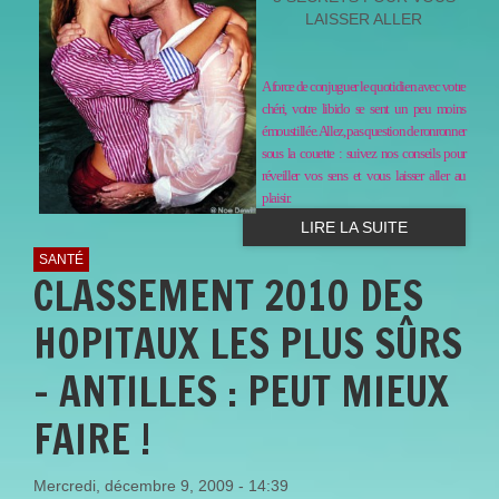
LAISSER ALLER
A force de conjuguer le quotidien avec votre
chéri, votre libido se sent un peu moins
émoustillée. Allez, pas question de ronronner
sous la couette : suivez nos conseils pour
réveiller vos sens et vous laisser aller au
plaisir.
LIRE LA SUITE
SANTÉ
CLASSEMENT 2010 DES
HOPITAUX LES PLUS SÛRS
- ANTILLES : PEUT MIEUX
FAIRE !
Mercredi, décembre 9, 2009 - 14:39