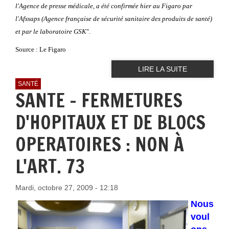
l'Agence de presse médicale, a été confirmée hier au Figaro par
l'Afssaps (Agence française de sécurité sanitaire des produits de santé)
et par le laboratoire GSK
".
Source : Le Figaro
LIRE LA SUITE
SANTÉ
SANTE - FERMETURES
D'HOPITAUX ET DE BLOCS
OPERATOIRES : NON À
L'ART. 73
Mardi, octobre 27, 2009 - 12:18
No
us
voul