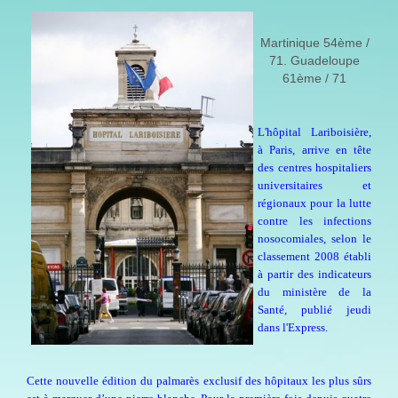
Martinique 54ème /
71. Guadeloupe
61ème / 71
L
'hôpital Lariboisière,
à Paris, arrive en tête
des centres hospitaliers
universitaires et
régionaux pour la lutte
contre les infections
nosocomiales, selon le
classement 2008 établi
à partir des indicateurs
du ministère de la
Santé, publié jeudi
dans l'Express.
Cette nouvelle édition du palmarès exclusif des hôpitaux les plus sûrs