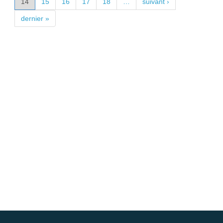
14
15
16
17
18
…
suivant ›
dernier »