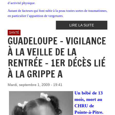
d’activité physique.
Autant de facteurs qui font subir à la peau toutes sortes de traumatismes,
en particulier l’apparition de vergetures.
LIRE LA SUITE
SANTÉ
GUADELOUPE - VIGILANCE
À LA VEILLE DE LA
RENTRÉE - 1ER DÉCÈS LIÉ
À LA GRIPPE A
Mardi, septembre 1, 2009 - 19:41
Un bébé de 13
mois, mort au
CHRU de
Pointe-à-Pitre.