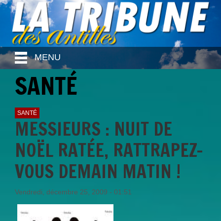
MENU
SANTÉ
SANTÉ
MESSIEURS : NUIT DE
NOËL RATÉE, RATTRAPEZ-
VOUS DEMAIN MATIN !
Vendredi, décembre 25, 2009 - 01:51