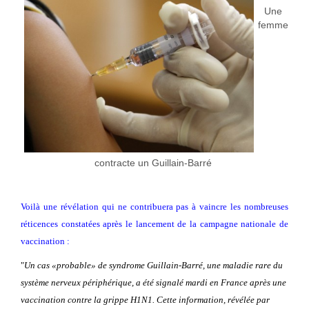
Une
femme
contracte un Guillain-Barré
Voilà une révélation qui ne contribuera pas à vaincre les nombreuses
réticences constatées après le lancement de la campagne nationale de
vaccination :
"
Un cas «probable» de syndrome Guillain-Barré, une maladie rare du
système nerveux périphérique, a été signalé mardi en France après une
vaccination contre la grippe H1N1.
Cette information, révélée par