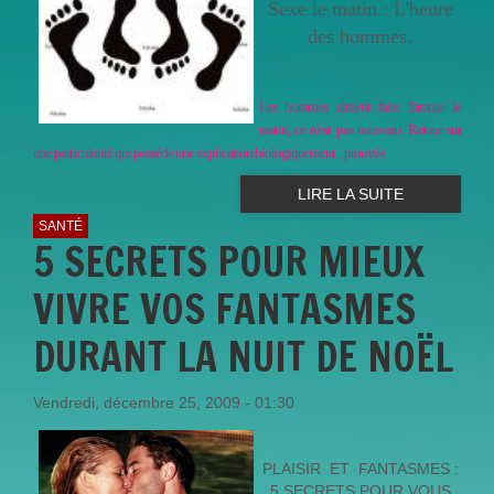
Sexe le matin : L'heure
des hommes.
Les hommes aiment faire l'amour le
matin, ce n'est pas nouveau. Retour sur
une particularité qui possède une explication biologiquement... prouvée
LIRE LA SUITE
SANTÉ
5 SECRETS POUR MIEUX
VIVRE VOS FANTASMES
DURANT LA NUIT DE NOËL
Vendredi, décembre 25, 2009 - 01:30
PLAISIR
ET FANTASMES :
5 SECRETS POUR VOUS