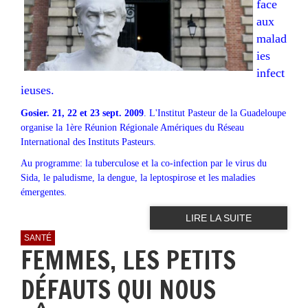
face
aux
malad
ies
infect
ieuses.
Gosier. 21, 22 et 23 sept. 2009
. L'Institut Pasteur de la Guadeloupe
organise la 1ère Réunion Régionale Amériques du Réseau
International des Instituts Pasteurs.
Au programme: la tuberculose et la co-infection par le virus du
Sida, le paludisme, la dengue, la leptospirose et les maladies
émergentes.
LIRE LA SUITE
SANTÉ
FEMMES, LES PETITS
DÉFAUTS QUI NOUS