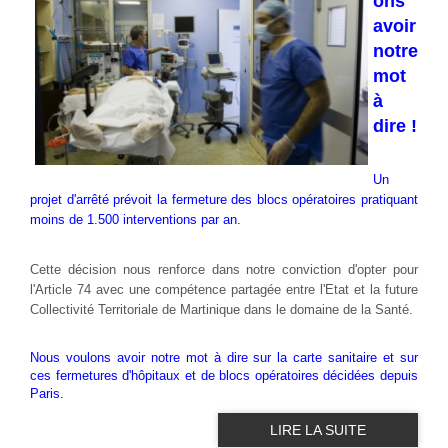
ons
avoir
notre
mot
à
dire !
Un
projet d'arrêté prévoit la fermeture des blocs opératoires pratiquant
moins de 1.500 interventions par an.
Cette décision nous renforce dans notre conviction d'opter pour
l'Article 74 avec une compétence partagée entre l'Etat et la future
Collectivité Territoriale de Martinique dans le domaine de la Santé.
Nous voulons avoir notre mot à dire sur la carte sanitaire et sur
ces fermetures d'hôpitaux et de blocs opératoires décidées depuis
Paris.
LIRE LA SUITE