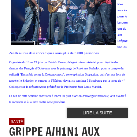
Plein
succès
pour le
lancem
ent du
1er
Drépac
tion au
Zénith autour d'un concert qui a réuni plus de 5 000 personnes.
O
rganisée du 13 au 19 juin par Patrick Karam, délégué interministériel pour l’égalité des
chances des Français d’Outre-mer sous le patronage de Roselyne Bachelot, pour le compte du
collectif "Ensemble contre la Drépanocytose", cette opération
Drepaction
, qui n’est pas loin de
rappeler le Sidaction et surtout le Téléthon, devrait se terminer à Strasbourg par la tenue du 4°
Colloque sur la drépanocytose présidé par le Professeur Jean-Louis Mandel.
Le but de cette semaine consistera à lancer un plan d’action d’envergure nationale, afin d’aider à
.
la recherche et à la lutte contre cette pandémie
LIRE LA SUITE
SANTÉ
GRIPPE A/H1N1 AUX