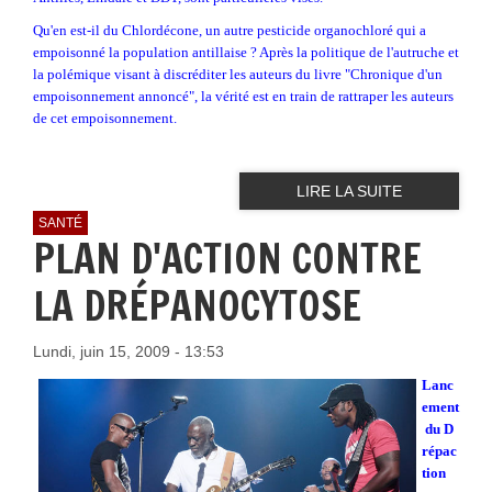
Qu'en est-il du Chlordécone, un autre pesticide organochloré qui a
empoisonné la population antillaise ? Après la politique de l'autruche et
la polémique visant à discréditer les auteurs du livre "Chronique d'un
empoisonnement annoncé", la vérité est en train de rattraper les auteurs
de cet empoisonnement.
LIRE LA SUITE
SANTÉ
PLAN D'ACTION CONTRE
LA DRÉPANOCYTOSE
Lundi, juin 15, 2009 - 13:53
Lanc
ement
du D
répac
tion