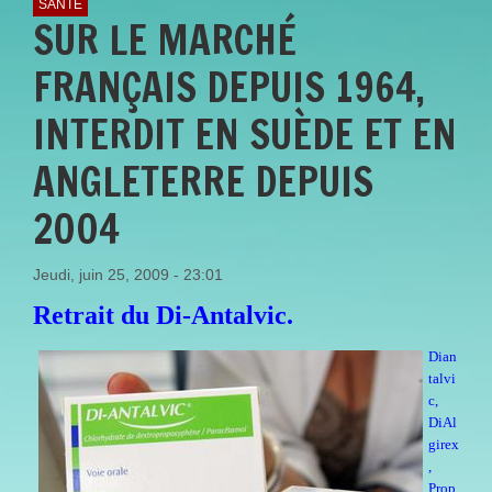
SANTÉ
SUR LE MARCHÉ
FRANÇAIS DEPUIS 1964,
INTERDIT EN SUÈDE ET EN
ANGLETERRE DEPUIS
2004
Jeudi, juin 25, 2009 - 23:01
Retrait du Di-Antalvic.
Dian
talvi
c,
DiAl
girex
,
Prop