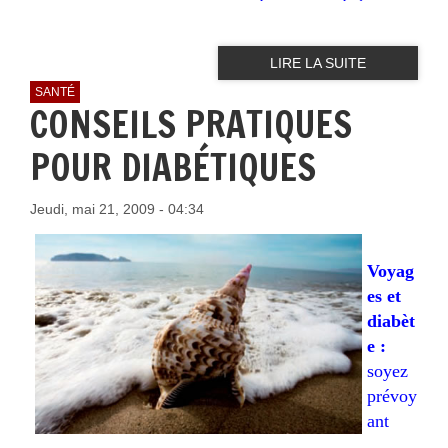
LIRE LA SUITE
SANTÉ
CONSEILS PRATIQUES
POUR DIABÉTIQUES
Jeudi, mai 21, 2009 - 04:34
Voyag
es et
diabèt
e :
soyez
prévoy
ant