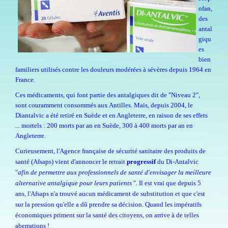
ofan,
des
antal
giqu
es
bien
familiers utilisés contre les douleurs modérées à sévères depuis 1964 en
France.
Ces médicaments, qui font partie des antalgiques dit de "Niveau 2",
sont couramment consommés aux Antilles. Mais, depuis 2004, le
Diantalvic a été retiré en Suède et en Angleterre, en raison de ses effets
... mortels : 200 morts par an en Suède, 300 à 400 morts par an en
Angleterre.
Curieusement, l'
Agence française de sécurité sanitaire des produits de
santé
(Afsaps) vient d'annoncer le retrait
progressif
du Di-Antalvic
"
afin de permettre aux professionnels de santé d
'envisager la meilleure
alternative antalgique pour leurs patients
". Il est vrai que depuis 5
ans, l'Afsaps n'a trouvé aucun médicament de substitution et que c'est
sur la pression qu'elle a dû prendre sa décision. Quand les impératifs
économiques priment sur la santé des citoyens, on arrive à de telles
aberrations
!