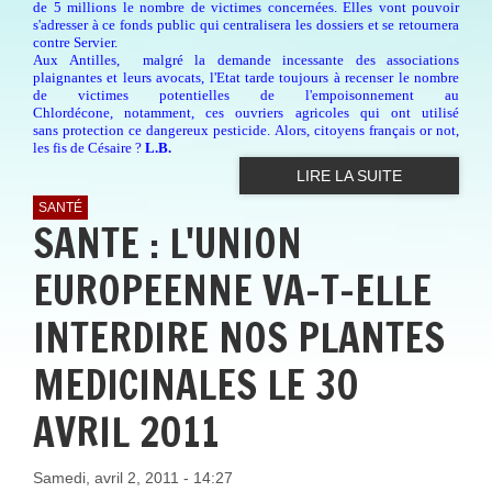
de 5 millions le nombre de victimes concernées. Elles vont pouvoir
s'adresser à ce fonds public qui centralisera les dossiers et se retournera
contre Servier.
Aux Antilles, malgré la demande incessante des associations
plaignantes et leurs avocats, l'Etat tarde toujours à recenser le nombre
de victimes potentielles de l'empoisonnement au
Chlordécone, notamment, ces ouvriers agricoles qui ont utilisé
sans protection ce dangereux pesticide. Alors, citoyens français or not,
les fis de Césaire ?
L.B.
LIRE LA SUITE
SANTÉ
SANTE : L'UNION
EUROPEENNE VA-T-ELLE
INTERDIRE NOS PLANTES
MEDICINALES LE 30
AVRIL 2011
Samedi, avril 2, 2011 - 14:27