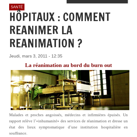
SANTÉ
HÔPITAUX : COMMENT
REANIMER LA
REANIMATION ?
Jeudi, mars 3, 2011 - 12:35
La réanimation au bord du burn out
Malades et proches angoissés, médecins et infirmières épuisés. Un
rapport relève l’«inhumanité» des services de réanimation et dresse un
état des lieux symptomatique d’une institution hospitalière en
.
souffrance