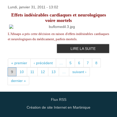
Lundi, janvier 31, 2011 - 13:02
Effets indésirables cardiaques et neurologiques
voire mortels
L'Afssaps a pris cette décision en raison d'effets indésirables cardiaques
et neurologiques du médicament, parfois mortels.
LIRE LA SUITE
PAGES
« premier
‹ précédent
…
5
6
7
8
9
10
11
12
13
…
suivant ›
dernier »
Flux RSS
Création de site Internet en Martinique