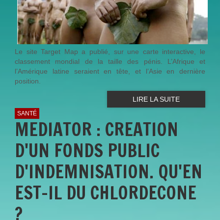
Le site Target Map a publié, sur une carte interactive, le
classement mondial de la taille des pénis. L’Afrique et
l’Amérique latine seraient en tête, et l’Asie en dernière
position.
LIRE LA SUITE
SANTÉ
MEDIATOR : CREATION
D'UN FONDS PUBLIC
D'INDEMNISATION. QU'EN
EST-IL DU CHLORDECONE
?