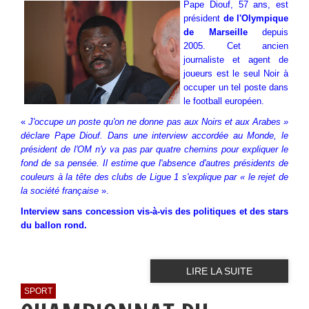
P
ape Diouf, 57 ans, est
président
de l'
Olympique
de Marseille
depuis
2005. Cet ancien
journaliste et agent de
joueurs est le seul Noir à
occuper un tel poste dans
le football européen.
«
J'occupe un poste qu'on ne donne pas aux Noirs et aux Arabes
»
déclare Pape Diouf. Dans une interview accordée au Monde, le
président de l'OM n'y va pas par quatre chemins pour expliquer le
fond de sa pensée. Il estime que l'absence d'autres présidents de
couleurs à la tête des clubs de Ligue 1 s'explique par « le rejet de
la société française
».
Interview sans concession vis-à-vis des politiques et des stars
du ballon rond.
LIRE LA SUITE
SPORT