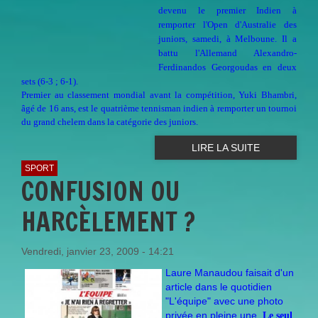
devenu le premier Indien à
remporter l'Open d'Australie des
juniors, samedi, à Melboune. Il a
battu l'Allemand Alexandro-
Ferdinandos Georgoudas en deux
sets (6-3 ; 6-1).
Premier au classement mondial avant la compétition, Yuki Bhambri,
âgé de 16 ans, est le quatrième tennisman indien à remporter un tournoi
du grand chelem dans la catégorie des juniors.
LIRE LA SUITE
SPORT
CONFUSION OU
HARCÈLEMENT ?
Vendredi, janvier 23, 2009 - 14:21
Laure Manaudou faisait d'un
article dans le quotidien
"L'équipe" avec une photo
privée en pleine une.
Le seul