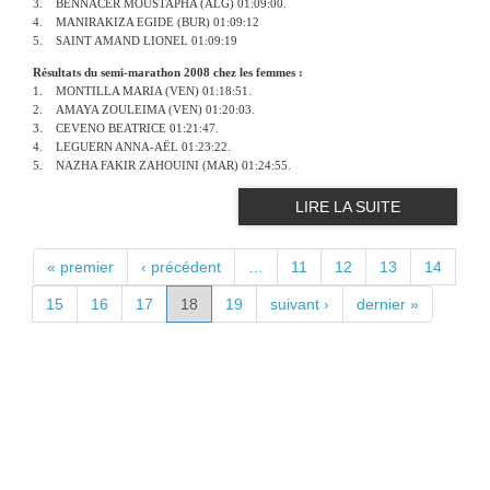
3. BENNACER MOUSTAPHA (ALG) 01:09:00.
4. MANIRAKIZA EGIDE (BUR) 01:09:12
5. SAINT AMAND LIONEL 01:09:19
Résultats du semi-marathon 2008 chez les femmes :
1. MONTILLA MARIA (VEN) 01:18:51.
2. AMAYA ZOULEIMA (VEN) 01:20:03.
3. CEVENO BEATRICE 01:21:47.
4. LEGUERN ANNA-AËL 01:23:22.
5. NAZHA FAKIR ZAHOUINI (MAR) 01:24:55.
LIRE LA SUITE
PAGES
« premier
‹ précédent
…
11
12
13
14
15
16
17
18
19
suivant ›
dernier »