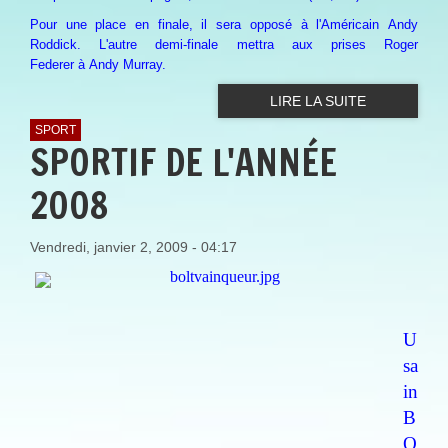
Pour une place en finale, il sera opposé à l'Américain
Andy
Roddick
. L'autre demi-finale mettra aux prises
Roger
Federer
à
Andy Murray
.
LIRE LA SUITE
SPORT
SPORTIF DE L'ANNÉE
2008
Vendredi, janvier 2, 2009 - 04:17
U
sa
in
B
O