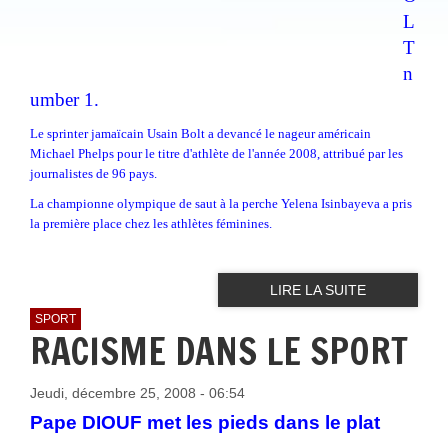
L
T
n
umber 1.
Le sprinter jamaïcain Usain Bolt a devancé le nageur américain
Michael Phelps pour le titre d'athlète de l'année 2008, attribué par les
journalistes de 96 pays.
La championne olympique de saut à la perche Yelena Isinbayeva a pris
la première place chez les athlètes féminines.
LIRE LA SUITE
SPORT
RACISME DANS LE SPORT
Jeudi, décembre 25, 2008 - 06:54
Pape DIOUF met les pieds dans le plat