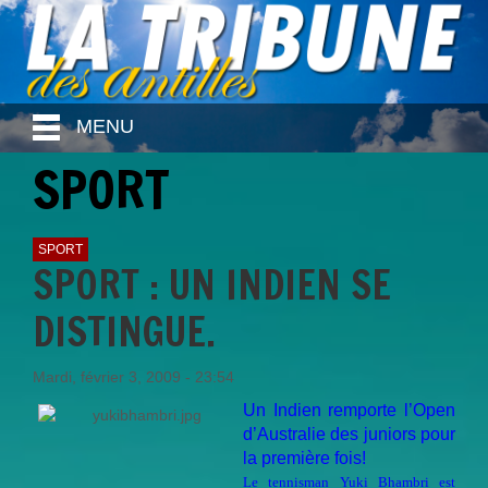
MENU
SPORT
SPORT
SPORT : UN INDIEN SE
DISTINGUE.
Mardi, février 3, 2009 - 23:54
Un Indien remporte l’Open
d’Australie des juniors pour
la première fois!
Le tennisman Yuki Bhambri est