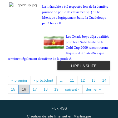
La hiérarchie a été respectée lors de la dernière
journée de poule de classement (C) où le
Mexique a logiquement battu la Guadeloupe
par 2 buts à 0.
Les Gwada boys déja qualifiés
pour les 1/4 de finale de la
Gold Cup 2009 rencontreront
l'équipe du Costa-Rica qui
terminent également deuxième de la poule A
.
LIRE LA SUITE
PAGES
« premier
‹ précédent
…
11
12
13
14
15
16
17
18
19
suivant ›
dernier »
Flux RSS
Création de site Internet en Martinique