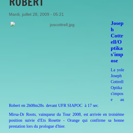
ROBERT
Mardi, juillet 28, 2009 - 05:21
Josep
h
Cottr
ell/O
ptika
s'imp
os
e
La yole
Joseph
Cottrell
Optika
s'impos
e au
Robert en 2h08m28s. devant UFR SIAPOC à 17 sec.
Mirsa-Dr Roots, vainqueur du Tour 2008, est arrivée en troisième
position suivie d'Ets Rosette - Orange qui confirme sa bonne
prestation lors du prologue d'hier.