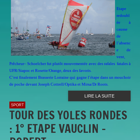
Etape
redoubl
ée à
causse
de
l’absenc
e de
vent,
Prêcheur– Schoelcher fut plutôt mouvementée avec des rafales fatales à
UFR/Siapoc et Rosette/Orange, deux des fa
voris.
C‘est finalement Brasserie Lorraine qui gagne l’étape dans un mouchoir
de poche devant Joseph Cottrell/Optika et Mirsa/Dr Roo
ts.
LIRE LA SUITE
SPORT
TOUR DES YOLES RONDES
: 1° ETAPE VAUCLIN -