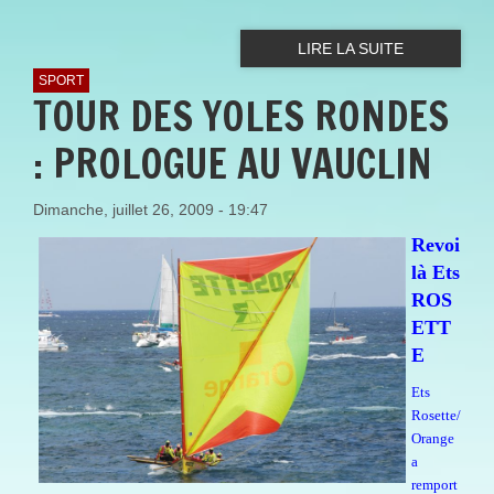
LIRE LA SUITE
SPORT
TOUR DES YOLES RONDES
: PROLOGUE AU VAUCLIN
Dimanche, juillet 26, 2009 - 19:47
Revoi
là Ets
ROS
ETT
E
Ets
Rosette/
Orange
a
remport