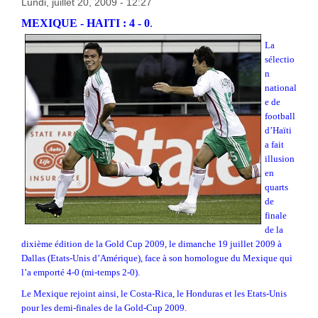
Lundi, juillet 20, 2009 - 12:27
MEXIQUE - HAITI : 4 - 0
.
La
sélectio
n
national
e de
football
d’Haïti
a fait
illusion
en
quarts
de
finale
de la
dixième édition de la Gold Cup 2009, le dimanche 19 juillet 2009 à
Dallas (Etats-Unis d’Amérique), face à son homologue du Mexique qui
l’a emporté 4-0 (mi-temps 2-0).
Le Mexique rejoint ainsi, le Costa-Rica, le Honduras et les Etats-Unis
pour les demi-finales de la Gold-Cup 2009.