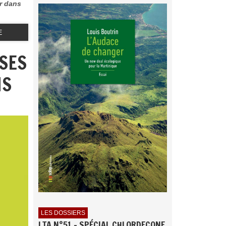
er dans
E
SSES
NS
LES DOSSIERS
LTA N°51 - SPÉCIAL CHLORDECONE