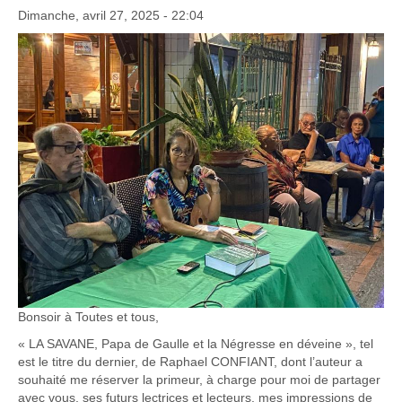
Dimanche, avril 27, 2025 - 22:04
Bonsoir à Toutes et tous,
« LA SAVANE, Papa de Gaulle et la Négresse en déveine », tel
est le titre du dernier, de Raphael CONFIANT, dont l’auteur a
souhaité me réserver la primeur, à charge pour moi de partager
avec vous, ses futurs lectrices et lecteurs, mes impressions de