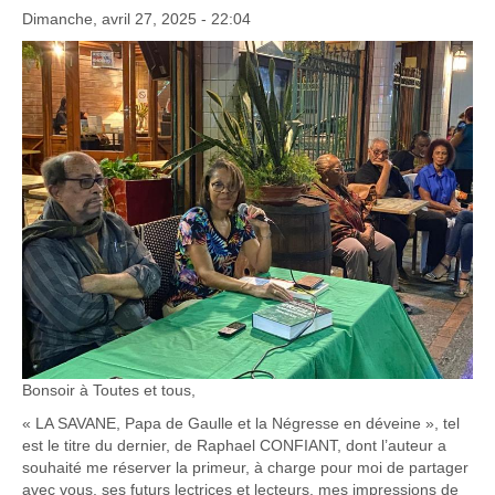
Dimanche, avril 27, 2025 - 22:04
Bonsoir à Toutes et tous,
« LA SAVANE, Papa de Gaulle et la Négresse en déveine », tel
est le titre du dernier, de Raphael CONFIANT, dont l’auteur a
souhaité me réserver la primeur, à charge pour moi de partager
avec vous, ses futurs lectrices et lecteurs, mes impressions de