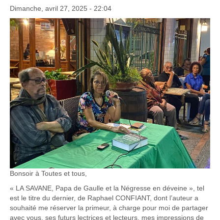
Dimanche, avril 27, 2025 - 22:04
Bonsoir à Toutes et tous,
« LA SAVANE, Papa de Gaulle et la Négresse en déveine », tel
est le titre du dernier, de Raphael CONFIANT, dont l’auteur a
souhaité me réserver la primeur, à charge pour moi de partager
avec vous, ses futurs lectrices et lecteurs, mes impressions de