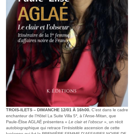
TROIS-ILETS – DIMANCHE 12/01 À 16h00.
C’est dans le cadre
enchanteur de l’Hôtel La Suite Villa 5*, à l’Anse-Mitan, que
Paule-Élise AGLAÉ présentera «
Le clair et l’obscur
», un récit
autobiographique qui retrace l’irrésistible ascension de cette
lucéenne qui fut la PREMIÈRE FEMME D’AFFAIRES NOIRE DE