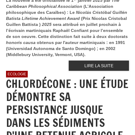
La nouvelle a été officialisée le 1
janvier 2025 par
The
Caribbean Philosophical Association
(L’Association
philosophique des Caraïbes) : Le
Nicolás Cristóbal Guillén
Batista Lifetime Achievement Award
(Prix Nicolas Cristobal
Guillen Battista )
2025
sera attribué en juillet prochain à
l’écrivain martiniquais Raphaël Confiant pour l’ensemble
de son oeuvre. Cette distinction fait suite à deux doctorats
honoris causa
obtenus par l'auteur martiniquais : en 1991
(Universidad Autonoma de Santo Domingo) ; en 2002
(Middlebury University, Vermont, USA).
LIRE LA SUITE
ECOLOGIE
CHLORDÉCONE : UNE ÉTUDE
DÉMONTRE SA
PERSISTANCE JUSQUE
DANS LES SÉDIMENTS