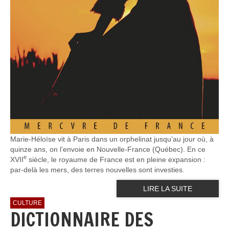
Marie-Héloïse vit à Paris dans un orphelinat jusqu’au jour où, à
quinze ans, on l’envoie en Nouvelle-France (Québec). En ce
e
XVII
siècle, le royaume de France est en pleine expansion :
par-delà les mers, des terres nouvelles sont investies.
LIRE LA SUITE
CULTURE
DICTIONNAIRE DES