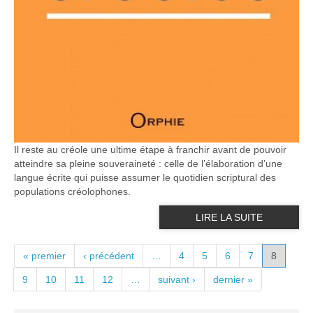
Il reste au créole une ultime étape à franchir avant de pouvoir
atteindre sa pleine souveraineté : celle de l’élaboration d’une
langue écrite qui puisse assumer le quotidien scriptural des
populations créolophones.
LIRE LA SUITE
PAGES
« premier
‹ précédent
…
4
5
6
7
8
9
10
11
12
…
suivant ›
dernier »