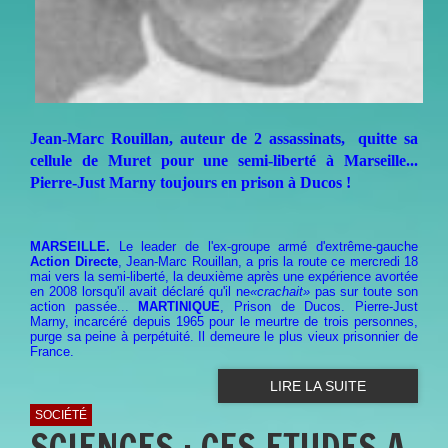
Jean-Marc Rouillan, auteur de 2 assassinats, quitte sa
cellule de Muret pour une semi-
liberté à Marseille...
Pierre-Just Marny toujours en prison à Ducos !
MARSEILLE.
Le leader de l'ex-groupe armé d'extrême-gauche
Action Directe
, Jean-Marc Rouillan, a pris la route ce mercredi 18
mai vers la semi-liberté, la deuxième après une expérience avortée
en 2008 lorsqu'il avait déclaré qu'il ne
«crachait»
pas sur toute son
action passée...
MARTINIQUE
, Prison de Ducos. Pierre-Just
Marny, incarcéré depuis 1965 pour le meurtre de trois personnes,
purge sa peine à perpétuité. Il demeure le plus vieux prisonnier de
France.
LIRE LA SUITE
SOCIÉTÉ
SCIENCES : CES ETUDES A