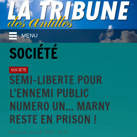
MENU
SOCIÉTÉ
SOCIÉTÉ
SEMI-LIBERTE POUR
L'ENNEMI PUBLIC
NUMERO UN... MARNY
RESTE EN PRISON !
Mercredi, mai 18, 2011 - 16:47