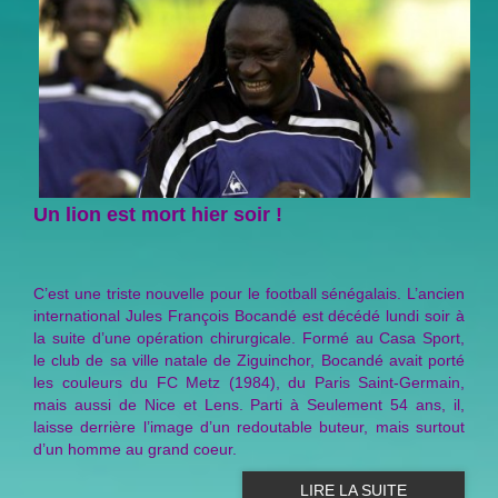
Un lion est mort hier soir !
C’est une triste nouvelle pour le football sénégalais. L’ancien
international Jules François Bocandé est décédé lundi soir à
la suite d’une opération chirurgicale. Formé au Casa Sport,
le club de sa ville natale de Ziguinchor, Bocandé avait porté
les couleurs du FC Metz (1984), du Paris Saint-Germain,
mais aussi de Nice et Lens. Parti à Seulement 54 ans, il,
laisse derrière l’image d’un redoutable buteur, mais surtout
d’un homme au grand coeur.
LIRE LA SUITE