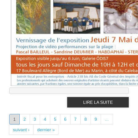
LIRE LA SUITE
PAGES
1
2
3
4
5
6
7
8
9
…
suivant ›
dernier »