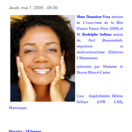
Jeudi, mai 7, 2009 - 06:00
Mme Donatien-Yssa
auteure
de
L'exorcisme de la Blès
(Frantz Fanon Prize 2008) et
M.
Rodolphe Solbiac
auteur
de,
Neil Bissoondath,
migration et
multiculturalisme
(Editions
L'Harmattan)
présentés par Madame le
Doyen Mencé-Caster
Lieu : Amphithéâtre Hélène
Sellaye (UFR LSH),
Martinique
Horaire : 18 heures