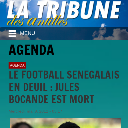
MENU
AGENDA
AGENDA
LE FOOTBALL SENEGALAIS
EN DEUIL : JULES
BOCANDE EST MORT
Mercredi, mai 9, 2012 - 05:17