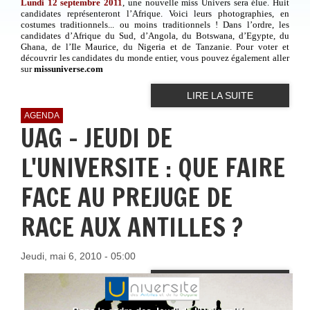
Lundi 12 septembre 2011
, une nouvelle miss Univers sera élue. Huit
candidates représenteront l’Afrique. Voici leurs photographies, en
costumes traditionnels... ou moins traditionnels ! Dans l’ordre, les
candidates d’Afrique du Sud, d’Angola, du Botswana, d’Egypte, du
Ghana, de l’Ile Maurice, du Nigeria et de Tanzanie. Pour voter et
découvrir les candidates du monde entier, vous pouvez également aller
sur
missuniverse.com
LIRE LA SUITE
AGENDA
UAG - JEUDI DE
L'UNIVERSITE : QUE FAIRE
FACE AU PREJUGE DE
RACE AUX ANTILLES ?
Jeudi, mai 6, 2010 - 05:00