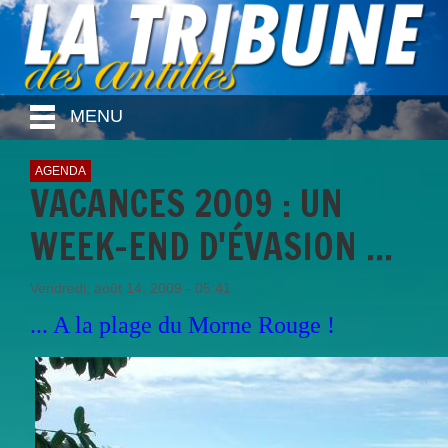
MENU
AGENDA
VACANCES 2009 : UN
WEEK-END D'ÉVASION ...
Vendredi, août 14, 2009 - 05:41
... A la plage du Morne Rouge !