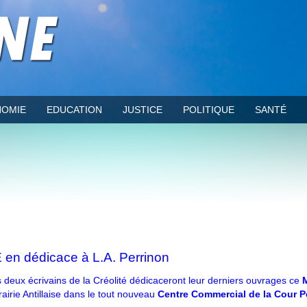
OMIE
EDUCATION
JUSTICE
POLITIQUE
SANTÉ
n dédicace à L.A. Perrinon
 deux écrivains de la Créolité dédicaceront leur derniers ouvrages ce
rairie Antillaise dans le tout nouveau
Centre Commercial de la Cour P