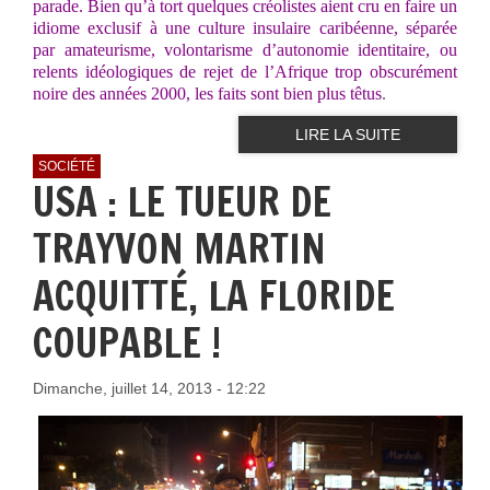
parade. Bien qu’à tort quelques créolistes aient cru en faire un
idiome exclusif à une culture insulaire caribéenne, séparée
par amateurisme, volontarisme d’autonomie identitaire, ou
relents idéologiques de rejet de l’Afrique trop obscurément
noire des années 2000, les faits sont bien plus têtus
.
LIRE LA SUITE
SOCIÉTÉ
USA : LE TUEUR DE
TRAYVON MARTIN
ACQUITTÉ, LA FLORIDE
COUPABLE !
Dimanche, juillet 14, 2013 - 12:22