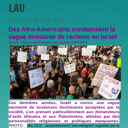
LAU
Samedi, août 10, 2013 - 18:19
Des Afro-Américains condamnent la
vague montante de racisme en Israël
Source : Union Juive Française pour la Paix. UJFP.ORG
Ces dernières années, Israël a connu une vague
montante de tendances doctrinaires acceptées par la
société, s’en prenant particulièrement aux demandeurs
d’asile africains et aux Palestiniens, attisées par des
personnalités religieuses et politiques marquantes.
PHOTO :
Mai 2012 : rassemblement "anti-immigrés" organisé par la