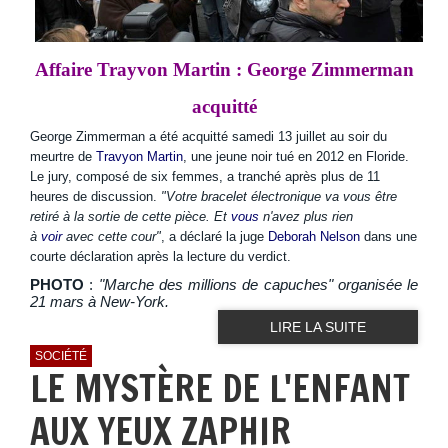
Affaire Trayvon Martin : George Zimmerman
acquitté
George Zimmerman a été acquitté samedi 13 juillet au soir du
meurtre de
Travyon Martin
, une jeune noir tué en 2012 en Floride.
Le jury, composé de six femmes, a tranché après plus de 11
heures de discussion.
"Votre bracelet électronique va vous être
retiré à la sortie de cette pièce. Et
vous
n'avez plus rien
à
voir
avec cette cour"
, a déclaré la juge
Deborah Nelson
dans une
courte déclaration après la lecture du verdict.
PHOTO
:
"Marche des millions de capuches" organisée le
21 mars à New-York.
LIRE LA SUITE
SOCIÉTÉ
LE MYSTÈRE DE L'ENFANT
AUX YEUX ZAPHIR