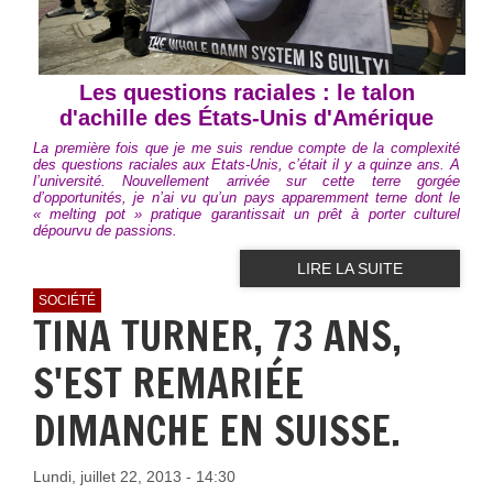
Les questions raciales : le talon
d'achille des États-Unis d'Amérique
La première fois que je me suis rendue compte de la complexité
des questions raciales aux Etats-Unis, c’était il y a quinze ans. A
l’université. Nouvellement arrivée sur cette terre gorgée
d’opportunités, je n’ai vu qu’un pays apparemment terne dont le
« melting pot » pratique garantissait un prêt à porter culturel
dépourvu de passions.
LIRE LA SUITE
SOCIÉTÉ
TINA TURNER, 73 ANS,
S'EST REMARIÉE
DIMANCHE EN SUISSE.
Lundi, juillet 22, 2013 - 14:30