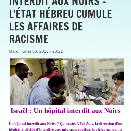
INTERDIT AUX NOIRS -
L'ÉTAT HÉBREU CUMULE
LES AFFAIRES DE
RACISME
Mardi, juillet 30, 2013 - 23:21
Israël : Un hôpital interdit aux Noirs
Un hôpital interdit aux Noirs ? Ça existe. A Tel-Aviv, la direction d’un
hôpital a décidé d’interdire aux migrants et réfugiés africains, qui ne