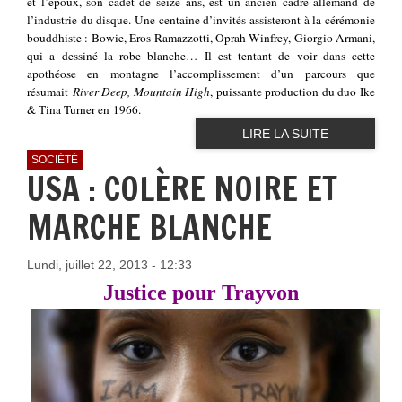
et l’époux, son cadet de seize ans, est un ancien cadre allemand de
l’industrie du disque. Une centaine d’invités assisteront à la cérémonie
bouddhiste : Bowie, Eros Ramazzotti, Oprah Winfrey, Giorgio Armani,
qui a dessiné la robe blanche… Il est tentant de voir dans cette
apothéose en montagne l’accomplissement d’un parcours que
résumait
River Deep, Mountain High
, puissante production du duo Ike
& Tina Turner en 1966.
LIRE LA SUITE
SOCIÉTÉ
USA : COLÈRE NOIRE ET
MARCHE BLANCHE
Lundi, juillet 22, 2013 - 12:33
Justice pour Trayvon