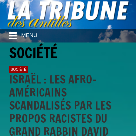
MENU
SOCIÉTÉ
SOCIÉTÉ
ISRAËL : LES AFRO-
AMÉRICAINS
SCANDALISÉS PAR LES
PROPOS RACISTES DU
GRAND RABBIN DAVID