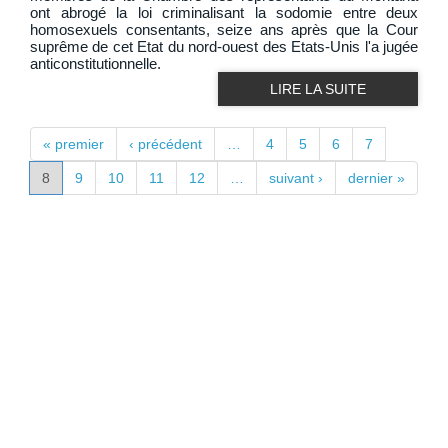
ont abrogé la loi criminalisant la sodomie entre deux
homosexuels consentants, seize ans après que la Cour
suprême de cet Etat du nord-ouest des Etats-Unis l'a jugée
anticonstitutionnelle.
LIRE LA SUITE
PAGES
« premier
‹ précédent
…
4
5
6
7
8
9
10
11
12
…
suivant ›
dernier »