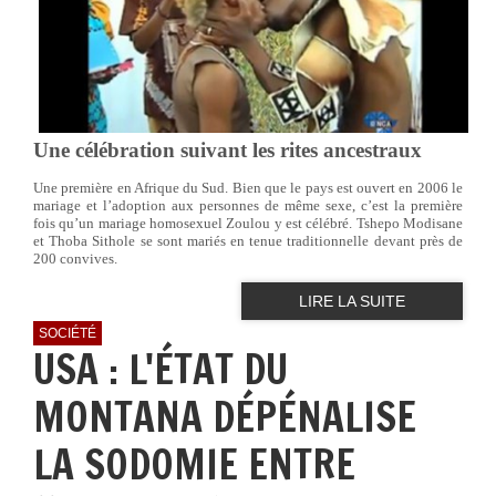
Une célébration suivant les rites ancestraux
Une première en Afrique du Sud. Bien que le pays est ouvert en 2006 le
mariage et l’adoption aux personnes de même sexe, c’est la première
fois qu’un mariage homosexuel Zoulou y est célébré. Tshepo Modisane
et Thoba Sithole se sont mariés en tenue traditionnelle devant près de
200 convives.
LIRE LA SUITE
SOCIÉTÉ
USA : L'ÉTAT DU
MONTANA DÉPÉNALISE
LA SODOMIE ENTRE