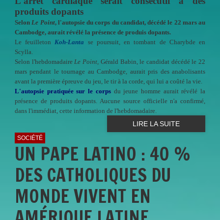
L'arrêt cardiaque serait consécutif à des
produits dopants
Selon
Le Point
, l'autopsie du corps du candidat, décédé le 22 mars au
Cambodge, aurait révélé la présence de produis dopants.
Le feuilleton
Koh-Lanta
se poursuit, en tombant de Charybde en
Scylla.
Selon l'hebdomadaire
Le Point,
Gérald Babin, le candidat décédé le 22
mars pendant le tournage au Cambodge, aurait pris des anabolisants
avant la première épreuve du jeu, le tir à la corde, qui lui a coûté la vie.
L'autopsie pratiquée sur le corps
du jeune homme aurait révélé la
présence de produits dopants. Aucune source officielle n'a confirmé,
dans l'immédiat, cette information de l'hebdomadaire.
LIRE LA SUITE
SOCIÉTÉ
UN PAPE LATINO : 40 %
DES CATHOLIQUES DU
MONDE VIVENT EN
AMÉRIQUE LATINE