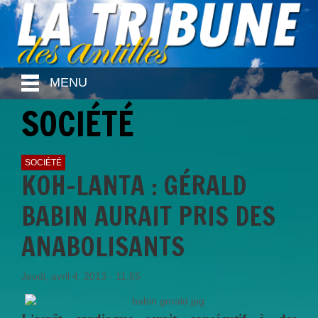
MENU
SOCIÉTÉ
SOCIÉTÉ
KOH-LANTA : GÉRALD
BABIN AURAIT PRIS DES
ANABOLISANTS
Jeudi, avril 4, 2013 - 11:55