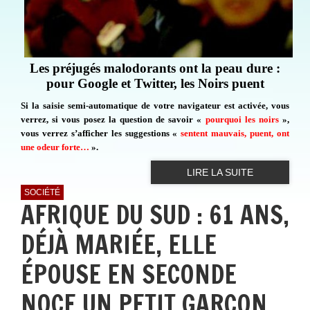
Les préjugés malodorants ont la peau dure :
pour Google et Twitter, les Noirs puent
Si la saisie semi-automatique de votre navigateur est activée, vous
verrez, si vous posez la question de savoir «
pourquoi les noirs
»,
vous verrez s’afficher les suggestions «
sentent mauvais, puent, ont
une odeur forte…
».
LIRE LA SUITE
SOCIÉTÉ
AFRIQUE DU SUD : 61 ANS,
DÉJÀ MARIÉE, ELLE
ÉPOUSE EN SECONDE
NOCE UN PETIT GARÇON