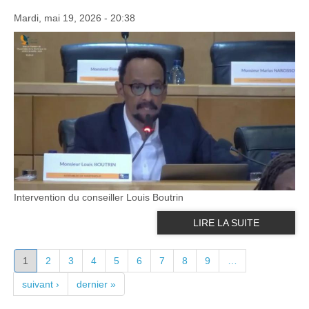
Mardi, mai 19, 2026 - 20:38
Intervention du conseiller Louis Boutrin
LIRE LA SUITE
PAGES
1
2
3
4
5
6
7
8
9
…
suivant ›
dernier »