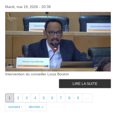
Mardi, mai 19, 2026 - 20:38
Intervention du conseiller Louis Boutrin
LIRE LA SUITE
PAGES
1
2
3
4
5
6
7
8
9
…
suivant ›
dernier »