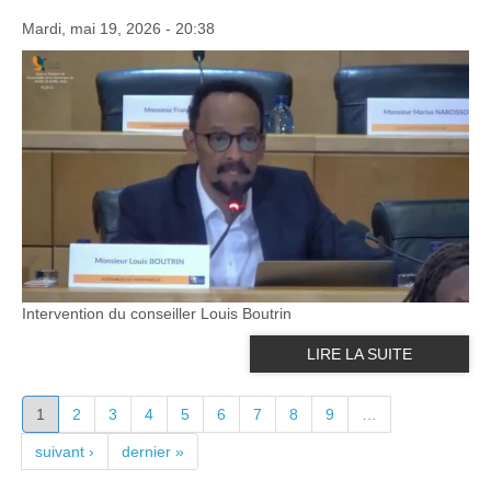
Mardi, mai 19, 2026 - 20:38
Intervention du conseiller Louis Boutrin
LIRE LA SUITE
PAGES
1
2
3
4
5
6
7
8
9
…
suivant ›
dernier »